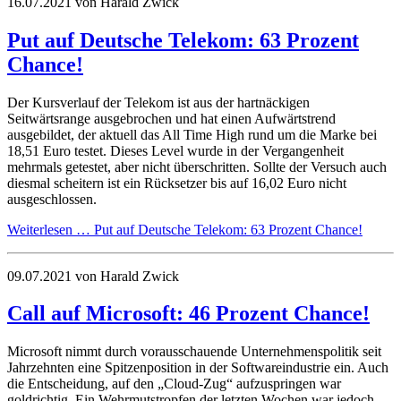
16.07.2021
von Harald Zwick
Put auf Deutsche Telekom: 63 Prozent
Chance!
Der Kursverlauf der Telekom ist aus der hartnäckigen
Seitwärtsrange ausgebrochen und hat einen Aufwärtstrend
ausgebildet, der aktuell das All Time High rund um die Marke bei
18,51 Euro testet. Dieses Level wurde in der Vergangenheit
mehrmals getestet, aber nicht überschritten. Sollte der Versuch auch
diesmal scheitern ist ein Rücksetzer bis auf 16,02 Euro nicht
ausgeschlossen.
Weiterlesen …
Put auf Deutsche Telekom: 63 Prozent Chance!
09.07.2021
von Harald Zwick
Call auf Microsoft: 46 Prozent Chance!
Microsoft nimmt durch vorausschauende Unternehmenspolitik seit
Jahrzehnten eine Spitzenposition in der Softwareindustrie ein. Auch
die Entscheidung, auf den „Cloud-Zug“ aufzuspringen war
goldrichtig. Ein Wehrmutstropfen der letzten Wochen war jedoch