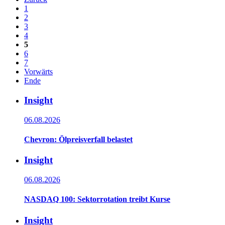
1
2
3
4
5
6
7
Vorwärts
Ende
Insight
06.08.2026
Chevron: Ölpreisverfall belastet
Insight
06.08.2026
NASDAQ 100: Sektorrotation treibt Kurse
Insight