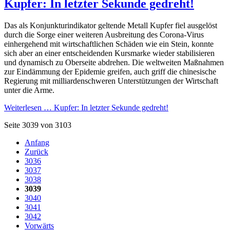
Kupfer: In letzter Sekunde gedreht!
Das als Konjunkturindikator geltende Metall Kupfer fiel ausgelöst
durch die Sorge einer weiteren Ausbreitung des Corona-Virus
einhergehend mit wirtschaftlichen Schäden wie ein Stein, konnte
sich aber an einer entscheidenden Kursmarke wieder stabilisieren
und dynamisch zu Oberseite abdrehen. Die weltweiten Maßnahmen
zur Eindämmung der Epidemie greifen, auch griff die chinesische
Regierung mit milliardenschweren Unterstützungen der Wirtschaft
unter die Arme.
Weiterlesen …
Kupfer: In letzter Sekunde gedreht!
Seite 3039 von 3103
Anfang
Zurück
3036
3037
3038
3039
3040
3041
3042
Vorwärts