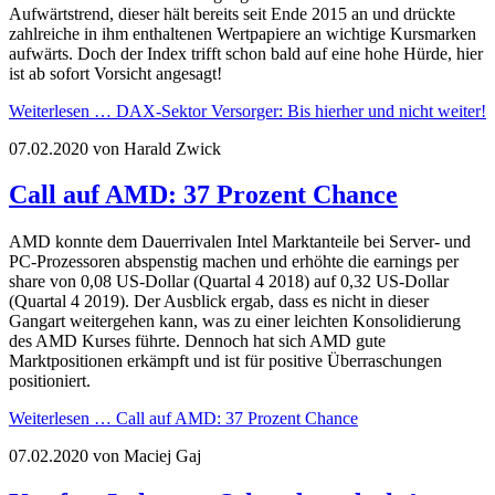
Aufwärtstrend, dieser hält bereits seit Ende 2015 an und drückte
zahlreiche in ihm enthaltenen Wertpapiere an wichtige Kursmarken
aufwärts. Doch der Index trifft schon bald auf eine hohe Hürde, hier
ist ab sofort Vorsicht angesagt!
Weiterlesen …
DAX-Sektor Versorger: Bis hierher und nicht weiter!
07.02.2020
von Harald Zwick
Call auf AMD: 37 Prozent Chance
AMD konnte dem Dauerrivalen Intel Marktanteile bei Server- und
PC-Prozessoren abspenstig machen und erhöhte die earnings per
share von 0,08 US-Dollar (Quartal 4 2018) auf 0,32 US-Dollar
(Quartal 4 2019). Der Ausblick ergab, dass es nicht in dieser
Gangart weitergehen kann, was zu einer leichten Konsolidierung
des AMD Kurses führte. Dennoch hat sich AMD gute
Marktpositionen erkämpft und ist für positive Überraschungen
positioniert.
Weiterlesen …
Call auf AMD: 37 Prozent Chance
07.02.2020
von Maciej Gaj