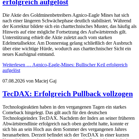
erfolgreich aufgelöst
Die Aktie des Goldminenbetreibers Agnico-Eagle Mines hat sich
nach einer längeren Schwächephase deutlich stabilisiert. Während
der Korrektur bildete sich ein charttechnisches Muster, das häufig als
Hinweis auf eine mögliche Fortsetzung des Aufwärtstrends gilt.
Unterstützung erhielt die Aktie zuletzt auch vom starken
Edelmetallsektor. Am Donnerstag gelang schließlich der Ausbruch
über eine wichtige Hürde, wodurch aus charttechnischer Sicht ein
neues Kaufsignal entstand.
Weiterlesen …
Agnico-Eagle-Mines: Bullischer Keil erfolgreich
aufgelöst
07.08.2026
von Maciej Gaj
TecDAX: Erfolgreich Pullback vollzogen
Technologieaktien haben in den vergangenen Tagen ein starkes
Comeback hingelegt. Das gilt auch für den deutschen
Technologieindex TecDAX. Nachdem der Index an seiner früheren
Abwärtstrendlinie erfolgreich nach oben gedreht hatte, konnte er
sich bis an sein Hoch aus dem Sommer des vergangenen Jahres
heranarbeiten. Derzeit befindet sich der TecDAX in einer kurzen