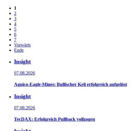
1
2
3
4
5
6
7
Vorwärts
Ende
Insight
07.08.2026
Agnico-Eagle-Mines: Bullischer Keil erfolgreich aufgelöst
Insight
07.08.2026
TecDAX: Erfolgreich Pullback vollzogen