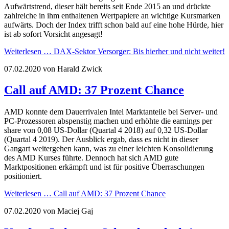
Aufwärtstrend, dieser hält bereits seit Ende 2015 an und drückte
zahlreiche in ihm enthaltenen Wertpapiere an wichtige Kursmarken
aufwärts. Doch der Index trifft schon bald auf eine hohe Hürde, hier
ist ab sofort Vorsicht angesagt!
Weiterlesen …
DAX-Sektor Versorger: Bis hierher und nicht weiter!
07.02.2020
von Harald Zwick
Call auf AMD: 37 Prozent Chance
AMD konnte dem Dauerrivalen Intel Marktanteile bei Server- und
PC-Prozessoren abspenstig machen und erhöhte die earnings per
share von 0,08 US-Dollar (Quartal 4 2018) auf 0,32 US-Dollar
(Quartal 4 2019). Der Ausblick ergab, dass es nicht in dieser
Gangart weitergehen kann, was zu einer leichten Konsolidierung
des AMD Kurses führte. Dennoch hat sich AMD gute
Marktpositionen erkämpft und ist für positive Überraschungen
positioniert.
Weiterlesen …
Call auf AMD: 37 Prozent Chance
07.02.2020
von Maciej Gaj