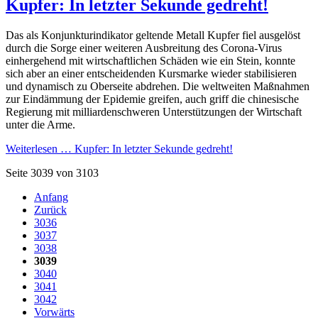
Kupfer: In letzter Sekunde gedreht!
Das als Konjunkturindikator geltende Metall Kupfer fiel ausgelöst
durch die Sorge einer weiteren Ausbreitung des Corona-Virus
einhergehend mit wirtschaftlichen Schäden wie ein Stein, konnte
sich aber an einer entscheidenden Kursmarke wieder stabilisieren
und dynamisch zu Oberseite abdrehen. Die weltweiten Maßnahmen
zur Eindämmung der Epidemie greifen, auch griff die chinesische
Regierung mit milliardenschweren Unterstützungen der Wirtschaft
unter die Arme.
Weiterlesen …
Kupfer: In letzter Sekunde gedreht!
Seite 3039 von 3103
Anfang
Zurück
3036
3037
3038
3039
3040
3041
3042
Vorwärts