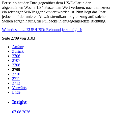
Per saldo hat der Euro gegenüber dem US-Dollar in der
abgelaufenen Woche 1,84 Prozent an Wert verloren, nachdem zuvor
ein wichtiger Sell-Trigger aktiviert worden ist. Nun liegt das Paar
jedoch auf der unteren Abwärtstrendkanalbegrenzung auf, solche
Stellen sorgen häufig für Pullbacks in entgegengesetzte Richtung.
Weiterlesen …
EUR/USD: Rebound jetzt möglich
Seite 2709 von 3103
Anfang
Zurück
2706
2707
2708
2709
2710
2711
2712
Vorwärts
Ende
Insight
07.08.2026