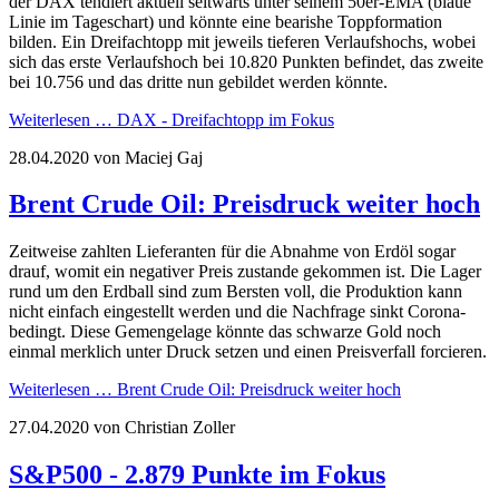
der DAX tendiert aktuell seitwärts unter seinem 50er-EMA (blaue
Linie im Tageschart) und könnte eine bearishe Toppformation
bilden. Ein Dreifachtopp mit jeweils tieferen Verlaufshochs, wobei
sich das erste Verlaufshoch bei 10.820 Punkten befindet, das zweite
bei 10.756 und das dritte nun gebildet werden könnte.
Weiterlesen …
DAX - Dreifachtopp im Fokus
28.04.2020
von Maciej Gaj
Brent Crude Oil: Preisdruck weiter hoch
Zeitweise zahlten Lieferanten für die Abnahme von Erdöl sogar
drauf, womit ein negativer Preis zustande gekommen ist. Die Lager
rund um den Erdball sind zum Bersten voll, die Produktion kann
nicht einfach eingestellt werden und die Nachfrage sinkt Corona-
bedingt. Diese Gemengelage könnte das schwarze Gold noch
einmal merklich unter Druck setzen und einen Preisverfall forcieren.
Weiterlesen …
Brent Crude Oil: Preisdruck weiter hoch
27.04.2020
von Christian Zoller
S&P500 - 2.879 Punkte im Fokus