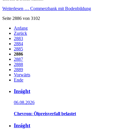
Weiterlesen …
Commerzbank mit Bodenbildung
Seite 2886 von 3102
Anfang
Zurück
2883
2884
2885
2886
2887
2888
2889
Vorwärts
Ende
Insight
06.08.2026
Chevron: Ölpreisverfall belastet
Insight