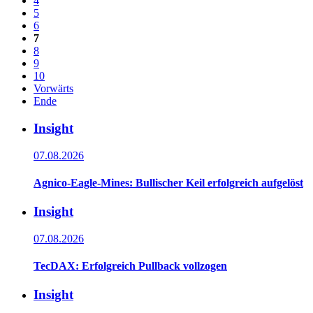
4
5
6
7
8
9
10
Vorwärts
Ende
Insight
07.08.2026
Agnico-Eagle-Mines: Bullischer Keil erfolgreich aufgelöst
Insight
07.08.2026
TecDAX: Erfolgreich Pullback vollzogen
Insight