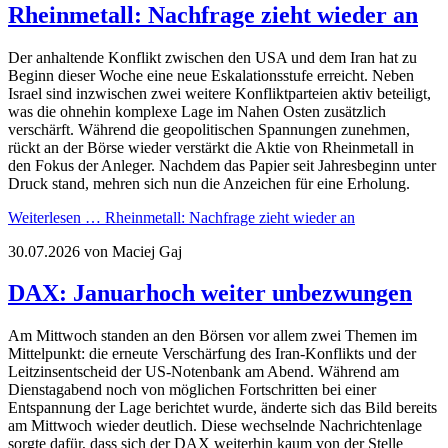
Rheinmetall: Nachfrage zieht wieder an
Der anhaltende Konflikt zwischen den USA und dem Iran hat zu
Beginn dieser Woche eine neue Eskalationsstufe erreicht. Neben
Israel sind inzwischen zwei weitere Konfliktparteien aktiv beteiligt,
was die ohnehin komplexe Lage im Nahen Osten zusätzlich
verschärft. Während die geopolitischen Spannungen zunehmen,
rückt an der Börse wieder verstärkt die Aktie von Rheinmetall in
den Fokus der Anleger. Nachdem das Papier seit Jahresbeginn unter
Druck stand, mehren sich nun die Anzeichen für eine Erholung.
Weiterlesen …
Rheinmetall: Nachfrage zieht wieder an
30.07.2026
von Maciej Gaj
DAX: Januarhoch weiter unbezwungen
Am Mittwoch standen an den Börsen vor allem zwei Themen im
Mittelpunkt: die erneute Verschärfung des Iran-Konflikts und der
Leitzinsentscheid der US-Notenbank am Abend. Während am
Dienstagabend noch von möglichen Fortschritten bei einer
Entspannung der Lage berichtet wurde, änderte sich das Bild bereits
am Mittwoch wieder deutlich. Diese wechselnde Nachrichtenlage
sorgte dafür, dass sich der DAX weiterhin kaum von der Stelle