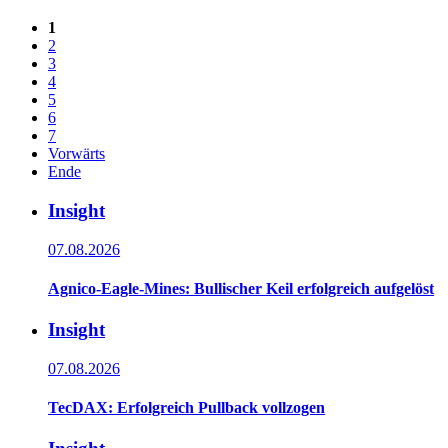
1
2
3
4
5
6
7
Vorwärts
Ende
Insight
07.08.2026
Agnico-Eagle-Mines: Bullischer Keil erfolgreich aufgelöst
Insight
07.08.2026
TecDAX: Erfolgreich Pullback vollzogen