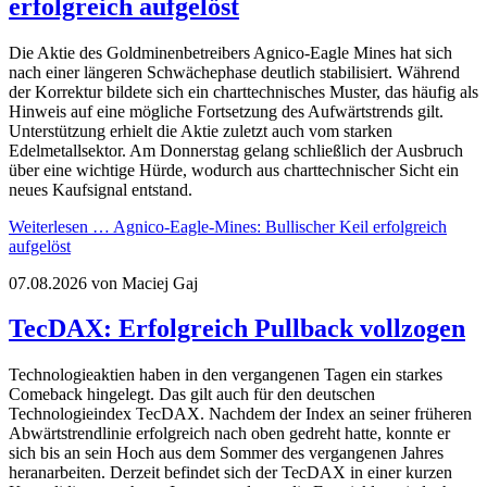
erfolgreich aufgelöst
Die Aktie des Goldminenbetreibers Agnico-Eagle Mines hat sich
nach einer längeren Schwächephase deutlich stabilisiert. Während
der Korrektur bildete sich ein charttechnisches Muster, das häufig als
Hinweis auf eine mögliche Fortsetzung des Aufwärtstrends gilt.
Unterstützung erhielt die Aktie zuletzt auch vom starken
Edelmetallsektor. Am Donnerstag gelang schließlich der Ausbruch
über eine wichtige Hürde, wodurch aus charttechnischer Sicht ein
neues Kaufsignal entstand.
Weiterlesen …
Agnico-Eagle-Mines: Bullischer Keil erfolgreich
aufgelöst
07.08.2026
von Maciej Gaj
TecDAX: Erfolgreich Pullback vollzogen
Technologieaktien haben in den vergangenen Tagen ein starkes
Comeback hingelegt. Das gilt auch für den deutschen
Technologieindex TecDAX. Nachdem der Index an seiner früheren
Abwärtstrendlinie erfolgreich nach oben gedreht hatte, konnte er
sich bis an sein Hoch aus dem Sommer des vergangenen Jahres
heranarbeiten. Derzeit befindet sich der TecDAX in einer kurzen