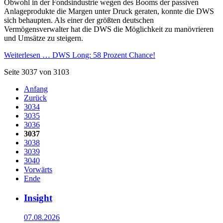
Obwohl in der Fondsindustrie wegen des Booms der passiven
Anlageprodukte die Margen unter Druck geraten, konnte die DWS
sich behaupten. Als einer der größten deutschen
Vermögensverwalter hat die DWS die Möglichkeit zu manövrieren
und Umsätze zu steigern.
Weiterlesen …
DWS Long: 58 Prozent Chance!
Seite 3037 von 3103
Anfang
Zurück
3034
3035
3036
3037
3038
3039
3040
Vorwärts
Ende
Insight
07.08.2026