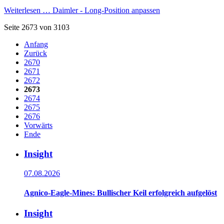
Weiterlesen …
Daimler - Long-Position anpassen
Seite 2673 von 3103
Anfang
Zurück
2670
2671
2672
2673
2674
2675
2676
Vorwärts
Ende
Insight
07.08.2026
Agnico-Eagle-Mines: Bullischer Keil erfolgreich aufgelöst
Insight