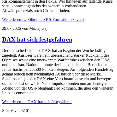
Risikomanagement in den Fokus. Wer hingegen auf fallende Kurse
setzt, könnte angesichts des weiterhin vorhandenen
Abwärtspotenzials noch Chancen finden.
Weiterlesen …
Siltronic: SKS-Formation aktiviert
29.07.2026
von Maciej Gaj
DAX hat sich festgefahren
Der deutsche Leitindex DAX hat zu Beginn der Woche kräftig
zugelegt. Auslöser waren ein überraschend starker Rückgang des
Ölpreises sowie eine unerwartete Waffenruhe zwischen den USA
und dem Iran. Dadurch konnte der Index bis in den Bereich der
Januarhochs bei 25.500 Punkten steigen. Am folgenden Handelstag
gelang jedoch kein nachhaltiger Ausbruch über diese Marke.
Stattdessen legte der DAX eine Verschnaufpause ein und bewegte
sich zunächst seitwärts. Neue Impulse könnten nun am heutigen
Abend von der US-Notenbank Fed kommen, die über den weiteren
Leitzins entscheidet.
Weiterlesen …
DAX hat sich festgefahren
Seite 6 von 3101