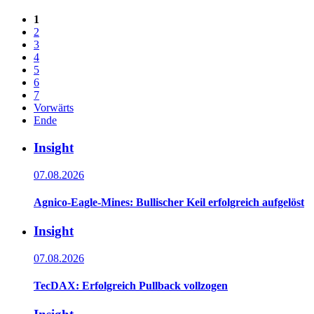
1
2
3
4
5
6
7
Vorwärts
Ende
Insight
07.08.2026
Agnico-Eagle-Mines: Bullischer Keil erfolgreich aufgelöst
Insight
07.08.2026
TecDAX: Erfolgreich Pullback vollzogen