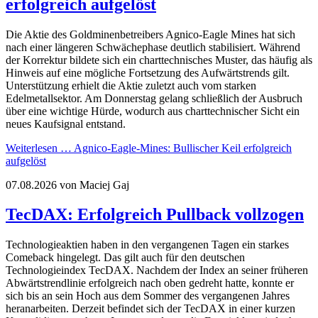
erfolgreich aufgelöst
Die Aktie des Goldminenbetreibers Agnico-Eagle Mines hat sich
nach einer längeren Schwächephase deutlich stabilisiert. Während
der Korrektur bildete sich ein charttechnisches Muster, das häufig als
Hinweis auf eine mögliche Fortsetzung des Aufwärtstrends gilt.
Unterstützung erhielt die Aktie zuletzt auch vom starken
Edelmetallsektor. Am Donnerstag gelang schließlich der Ausbruch
über eine wichtige Hürde, wodurch aus charttechnischer Sicht ein
neues Kaufsignal entstand.
Weiterlesen …
Agnico-Eagle-Mines: Bullischer Keil erfolgreich
aufgelöst
07.08.2026
von Maciej Gaj
TecDAX: Erfolgreich Pullback vollzogen
Technologieaktien haben in den vergangenen Tagen ein starkes
Comeback hingelegt. Das gilt auch für den deutschen
Technologieindex TecDAX. Nachdem der Index an seiner früheren
Abwärtstrendlinie erfolgreich nach oben gedreht hatte, konnte er
sich bis an sein Hoch aus dem Sommer des vergangenen Jahres
heranarbeiten. Derzeit befindet sich der TecDAX in einer kurzen