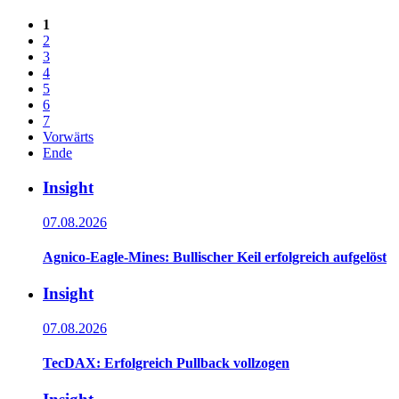
1
2
3
4
5
6
7
Vorwärts
Ende
Insight
07.08.2026
Agnico-Eagle-Mines: Bullischer Keil erfolgreich aufgelöst
Insight
07.08.2026
TecDAX: Erfolgreich Pullback vollzogen