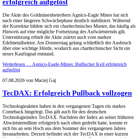
erfolgreich aufgelöst
Die Aktie des Goldminenbetreibers Agnico-Eagle Mines hat sich
nach einer längeren Schwächephase deutlich stabilisiert. Während
der Korrektur bildete sich ein charttechnisches Muster, das häufig als
Hinweis auf eine mögliche Fortsetzung des Aufwärtstrends gilt.
Unterstützung erhielt die Aktie zuletzt auch vom starken
Edelmetallsektor. Am Donnerstag gelang schließlich der Ausbruch
über eine wichtige Hürde, wodurch aus charttechnischer Sicht ein
neues Kaufsignal entstand.
Weiterlesen …
Agnico-Eagle-Mines: Bullischer Keil erfolgreich
aufgelöst
07.08.2026
von Maciej Gaj
TecDAX: Erfolgreich Pullback vollzogen
Technologieaktien haben in den vergangenen Tagen ein starkes
Comeback hingelegt. Das gilt auch für den deutschen
Technologieindex TecDAX. Nachdem der Index an seiner früheren
Abwärtstrendlinie erfolgreich nach oben gedreht hatte, konnte er
sich bis an sein Hoch aus dem Sommer des vergangenen Jahres
heranarbeiten. Derzeit befindet sich der TecDAX in einer kurzen