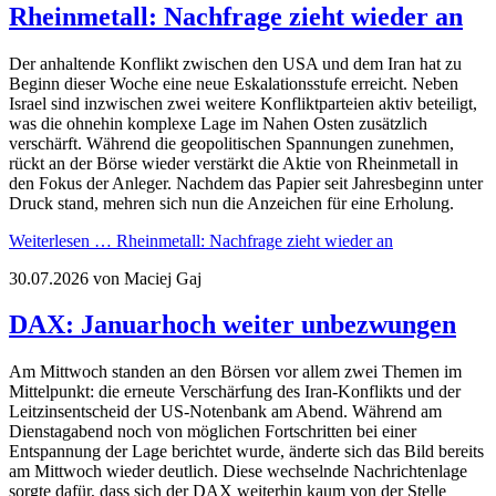
Rheinmetall: Nachfrage zieht wieder an
Der anhaltende Konflikt zwischen den USA und dem Iran hat zu
Beginn dieser Woche eine neue Eskalationsstufe erreicht. Neben
Israel sind inzwischen zwei weitere Konfliktparteien aktiv beteiligt,
was die ohnehin komplexe Lage im Nahen Osten zusätzlich
verschärft. Während die geopolitischen Spannungen zunehmen,
rückt an der Börse wieder verstärkt die Aktie von Rheinmetall in
den Fokus der Anleger. Nachdem das Papier seit Jahresbeginn unter
Druck stand, mehren sich nun die Anzeichen für eine Erholung.
Weiterlesen …
Rheinmetall: Nachfrage zieht wieder an
30.07.2026
von Maciej Gaj
DAX: Januarhoch weiter unbezwungen
Am Mittwoch standen an den Börsen vor allem zwei Themen im
Mittelpunkt: die erneute Verschärfung des Iran-Konflikts und der
Leitzinsentscheid der US-Notenbank am Abend. Während am
Dienstagabend noch von möglichen Fortschritten bei einer
Entspannung der Lage berichtet wurde, änderte sich das Bild bereits
am Mittwoch wieder deutlich. Diese wechselnde Nachrichtenlage
sorgte dafür, dass sich der DAX weiterhin kaum von der Stelle