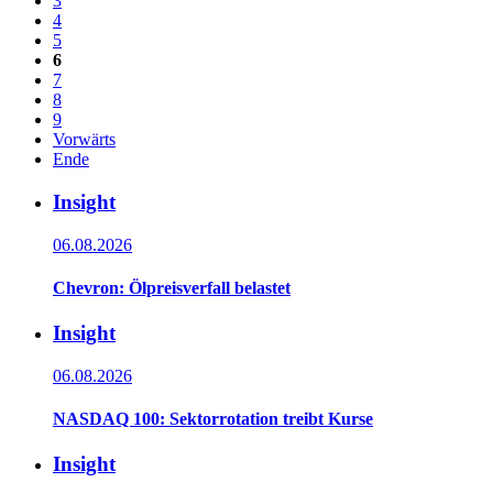
3
4
5
6
7
8
9
Vorwärts
Ende
Insight
06.08.2026
Chevron: Ölpreisverfall belastet
Insight
06.08.2026
NASDAQ 100: Sektorrotation treibt Kurse
Insight