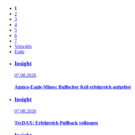
1
2
3
4
5
6
7
Vorwärts
Ende
Insight
07.08.2026
Agnico-Eagle-Mines: Bullischer Keil erfolgreich aufgelöst
Insight
07.08.2026
TecDAX: Erfolgreich Pullback vollzogen