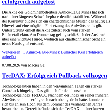
erfolgreich aufgelöst
Die Aktie des Goldminenbetreibers Agnico-Eagle Mines hat sich
nach einer längeren Schwächephase deutlich stabilisiert. Während
der Korrektur bildete sich ein charttechnisches Muster, das häufig als
Hinweis auf eine mögliche Fortsetzung des Aufwärtstrends gilt.
Unterstützung erhielt die Aktie zuletzt auch vom starken
Edelmetallsektor. Am Donnerstag gelang schließlich der Ausbruch
über eine wichtige Hürde, wodurch aus charttechnischer Sicht ein
neues Kaufsignal entstand.
Weiterlesen …
Agnico-Eagle-Mines: Bullischer Keil erfolgreich
aufgelöst
07.08.2026
von Maciej Gaj
TecDAX: Erfolgreich Pullback vollzogen
Technologieaktien haben in den vergangenen Tagen ein starkes
Comeback hingelegt. Das gilt auch für den deutschen
Technologieindex TecDAX. Nachdem der Index an seiner früheren
Abwärtstrendlinie erfolgreich nach oben gedreht hatte, konnte er
sich bis an sein Hoch aus dem Sommer des vergangenen Jahres
heranarbeiten. Derzeit befindet sich der TecDAX in einer kurzen