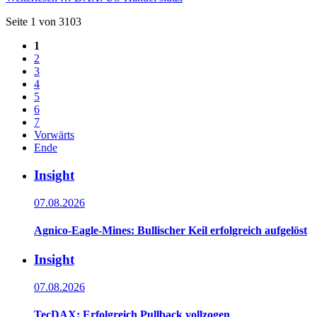
Seite 1 von 3103
1
2
3
4
5
6
7
Vorwärts
Ende
Insight
07.08.2026
Agnico-Eagle-Mines: Bullischer Keil erfolgreich aufgelöst
Insight
07.08.2026
TecDAX: Erfolgreich Pullback vollzogen