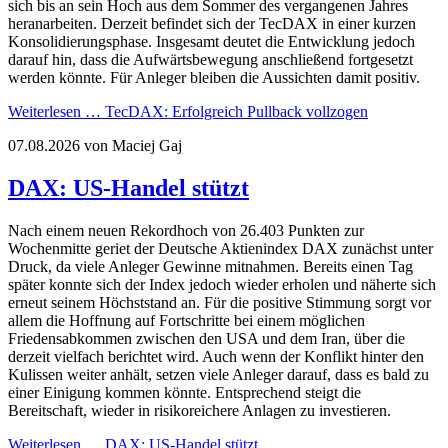
sich bis an sein Hoch aus dem Sommer des vergangenen Jahres
heranarbeiten. Derzeit befindet sich der TecDAX in einer kurzen
Konsolidierungsphase. Insgesamt deutet die Entwicklung jedoch
darauf hin, dass die Aufwärtsbewegung anschließend fortgesetzt
werden könnte. Für Anleger bleiben die Aussichten damit positiv.
Weiterlesen …
TecDAX: Erfolgreich Pullback vollzogen
07.08.2026
von Maciej Gaj
DAX: US-Handel stützt
Nach einem neuen Rekordhoch von 26.403 Punkten zur
Wochenmitte geriet der Deutsche Aktienindex DAX zunächst unter
Druck, da viele Anleger Gewinne mitnahmen. Bereits einen Tag
später konnte sich der Index jedoch wieder erholen und näherte sich
erneut seinem Höchststand an. Für die positive Stimmung sorgt vor
allem die Hoffnung auf Fortschritte bei einem möglichen
Friedensabkommen zwischen den USA und dem Iran, über die
derzeit vielfach berichtet wird. Auch wenn der Konflikt hinter den
Kulissen weiter anhält, setzen viele Anleger darauf, dass es bald zu
einer Einigung kommen könnte. Entsprechend steigt die
Bereitschaft, wieder in risikoreichere Anlagen zu investieren.
Weiterlesen …
DAX: US-Handel stützt