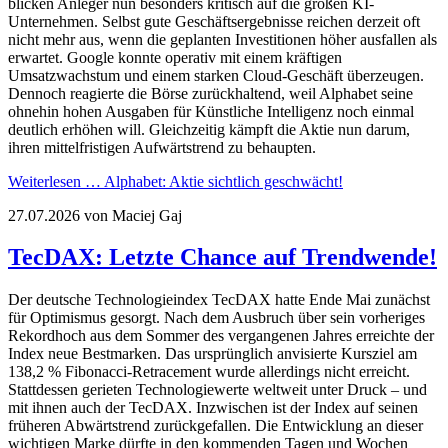
blicken Anleger nun besonders kritisch auf die großen KI-
Unternehmen. Selbst gute Geschäftsergebnisse reichen derzeit oft
nicht mehr aus, wenn die geplanten Investitionen höher ausfallen als
erwartet. Google konnte operativ mit einem kräftigen
Umsatzwachstum und einem starken Cloud-Geschäft überzeugen.
Dennoch reagierte die Börse zurückhaltend, weil Alphabet seine
ohnehin hohen Ausgaben für Künstliche Intelligenz noch einmal
deutlich erhöhen will. Gleichzeitig kämpft die Aktie nun darum,
ihren mittelfristigen Aufwärtstrend zu behaupten.
Weiterlesen …
Alphabet: Aktie sichtlich geschwächt!
27.07.2026
von Maciej Gaj
TecDAX: Letzte Chance auf Trendwende!
Der deutsche Technologieindex TecDAX hatte Ende Mai zunächst
für Optimismus gesorgt. Nach dem Ausbruch über sein vorheriges
Rekordhoch aus dem Sommer des vergangenen Jahres erreichte der
Index neue Bestmarken. Das ursprünglich anvisierte Kursziel am
138,2 % Fibonacci-Retracement wurde allerdings nicht erreicht.
Stattdessen gerieten Technologiewerte weltweit unter Druck – und
mit ihnen auch der TecDAX. Inzwischen ist der Index auf seinen
früheren Abwärtstrend zurückgefallen. Die Entwicklung an dieser
wichtigen Marke dürfte in den kommenden Tagen und Wochen