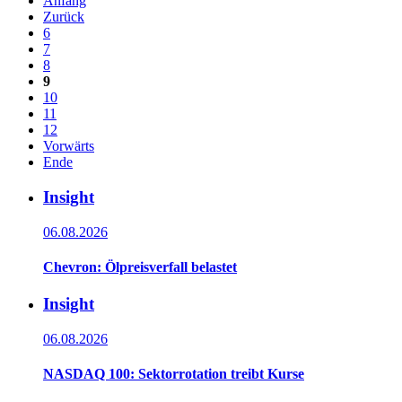
Anfang
Zurück
6
7
8
9
10
11
12
Vorwärts
Ende
Insight
06.08.2026
Chevron: Ölpreisverfall belastet
Insight
06.08.2026
NASDAQ 100: Sektorrotation treibt Kurse