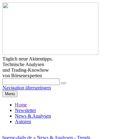
Täglich neue Aktientipps,
Technische Analysen
und Trading-Knowhow
von Börsenexperten
Navigation überspringen
Menü
Home
Newsletter
News & Analysen
Autoren
boerse-daily.de
»
News & Analysen - Trends