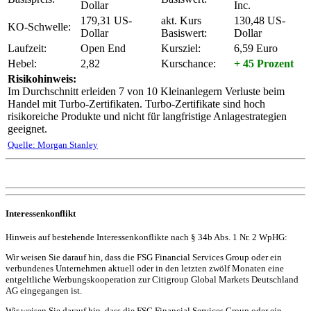
Dollar
Inc.
179,31 US-
akt. Kurs
130,48 US-
KO-Schwelle:
Dollar
Basiswert:
Dollar
Laufzeit:
Open End
Kursziel:
6,59 Euro
Hebel:
2,82
Kurschance:
+ 45 Prozent
Risikohinweis:
Im Durchschnitt erleiden 7 von 10 Kleinanlegern Verluste beim
Handel mit Turbo-Zertifikaten. Turbo-Zertifikate sind hoch
risikoreiche Produkte und nicht für langfristige Anlagestrategien
geeignet.
Quelle: Morgan Stanley
Interessenkonflikt
Hinweis auf bestehende Interessenkonflikte nach § 34b Abs. 1 Nr. 2 WpHG:
Wir weisen Sie darauf hin, dass die FSG Financial Services Group oder ein
verbundenes Unternehmen aktuell oder in den letzten zwölf Monaten eine
entgeltliche Werbungskooperation zur Citigroup Global Markets Deutschland
AG eingegangen ist.
Wir weisen Sie darauf hin, dass die FSG Financial Services Group oder ein