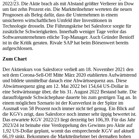
2022/23. Die Aktie brach als mit Abstand größter Verlierer im Dow
um fast zehn Prozent ein. Die Marktteilnehmer werteten die neuen
Prognosen als Beleg dafür, dass die Unternehmen in einem
unsicheren wirtschaftlichen Umfeld ihre Investitionen in
Technologie drosseln. Die Führungskrise bei Salesforce sorgte für
zusätzliche Schwierigkeiten. Innerhalb weniger Tage verlor das
Softwareunternehmen etliche Top-Manager. Auch Gründer Benioff
ist in die Kritik geraten. Rivale SAP hat beim Börsenwert bereits
aufgeschlossen.
Zum Chart
Der Aktienkurs von Salesforce verließ am 18. November 2021 den
seit dem Corona-Sell-Off Mitte März 2020 etablierten Aufwärtstrend
und bildete unmittelbar danach eine Abwärtssequenz aus. Diese
Abwärtssequenz ging am 12. Mai 2022 bei 154,64 US-Dollar in
eine Seitwärtsrange über, die bis 31. August 2022 Bestand hatte. Die
darauffolgende Schwächephase dauerte bis zum gestrigen Tag an. In
einem möglichen Szenario ist der Kursverlust in der Spitze im
Ausmaß von 58 Prozent noch immer nicht tief genug. Ein Blick auf
die KGVs zeigt, dass Salesforce noch immer sehr üppig bewertet ist.
Das erwartete KGV 2022/23 liegt derzeitig bei 106,39. Für das Jahr
2023/24 ist beinahe eine Verdoppelung des Gewinns pro Aktie auf
1,92 US-Dollar geplant, womit das entsprechende KGV auf aktuell
66,19 sinkt. Bekommen die Marktteilnehmer bei dermaßen hohen