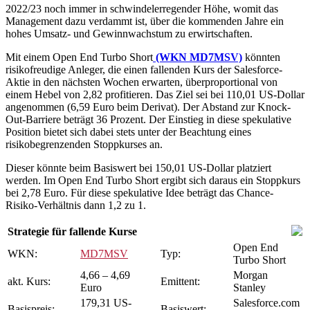
2022/23 noch immer in schwindelerregender Höhe, womit das
Management dazu verdammt ist, über die kommenden Jahre ein
hohes Umsatz- und Gewinnwachstum zu erwirtschaften.
Mit einem Open End Turbo Short
(WKN MD7MSV)
könnten
risikofreudige Anleger, die einen fallenden Kurs der Salesforce-
Aktie in den nächsten Wochen erwarten, überproportional von
einem Hebel von 2,82 profitieren. Das Ziel sei bei 110,01 US-Dollar
angenommen (6,59 Euro beim Derivat). Der Abstand zur Knock-
Out-Barriere beträgt 36 Prozent. Der Einstieg in diese spekulative
Position bietet sich dabei stets unter der Beachtung eines
risikobegrenzenden Stoppkurses an.
Dieser könnte beim Basiswert bei 150,01 US-Dollar platziert
werden. Im Open End Turbo Short ergibt sich daraus ein Stoppkurs
bei 2,78 Euro. Für diese spekulative Idee beträgt das Chance-
Risiko-Verhältnis dann 1,2 zu 1.
Strategie für fallende Kurse
Open End
WKN:
MD7MSV
Typ:
Turbo Short
4,66 – 4,69
Morgan
akt. Kurs:
Emittent:
Euro
Stanley
179,31 US-
Salesforce.com
Basispreis:
Basiswert: