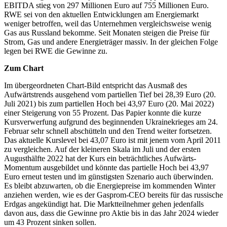
EBITDA stieg von 297 Millionen Euro auf 755 Millionen Euro.
RWE sei von den aktuellen Entwicklungen am Energiemarkt
weniger betroffen, weil das Unternehmen vergleichsweise wenig
Gas aus Russland bekomme. Seit Monaten steigen die Preise für
Strom, Gas und andere Energieträger massiv. In der gleichen Folge
legen bei RWE die Gewinne zu.
Zum Chart
Im übergeordneten Chart-Bild entspricht das Ausmaß des
Aufwärtstrends ausgehend vom partiellen Tief bei 28,39 Euro (20.
Juli 2021) bis zum partiellen Hoch bei 43,97 Euro (20. Mai 2022)
einer Steigerung von 55 Prozent. Das Papier konnte die kurze
Kursverwerfung aufgrund des beginnenden Ukrainekrieges am 24.
Februar sehr schnell abschütteln und den Trend weiter fortsetzen.
Das aktuelle Kurslevel bei 43,07 Euro ist mit jenem vom April 2011
zu vergleichen. Auf der kleineren Skala im Juli und der ersten
Augusthälfte 2022 hat der Kurs ein beträchtliches Aufwärts-
Momentum ausgebildet und könnte das partielle Hoch bei 43,97
Euro erneut testen und im günstigsten Szenario auch überwinden.
Es bleibt abzuwarten, ob die Energiepreise im kommenden Winter
anziehen werden, wie es der Gasprom-CEO bereits für das russische
Erdgas angekündigt hat. Die Marktteilnehmer gehen jedenfalls
davon aus, dass die Gewinne pro Aktie bis in das Jahr 2024 wieder
um 43 Prozent sinken sollen.