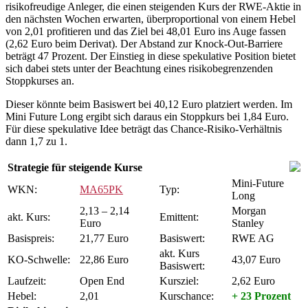
risikofreudige Anleger, die einen steigenden Kurs der RWE-Aktie in
den nächsten Wochen erwarten, überproportional von einem Hebel
von 2,01 profitieren und das Ziel bei 48,01 Euro ins Auge fassen
(2,62 Euro beim Derivat). Der Abstand zur Knock-Out-Barriere
beträgt 47 Prozent. Der Einstieg in diese spekulative Position bietet
sich dabei stets unter der Beachtung eines risikobegrenzenden
Stoppkurses an.
Dieser könnte beim Basiswert bei 40,12 Euro platziert werden. Im
Mini Future Long ergibt sich daraus ein Stoppkurs bei 1,84 Euro.
Für diese spekulative Idee beträgt das Chance-Risiko-Verhältnis
dann 1,7 zu 1.
Strategie für steigende Kurse
Mini-Future
WKN:
MA65PK
Typ:
Long
2,13 – 2,14
Morgan
akt. Kurs:
Emittent:
Euro
Stanley
Basispreis:
21,77 Euro
Basiswert:
RWE AG
akt. Kurs
KO-Schwelle:
22,86 Euro
43,07 Euro
Basiswert:
Laufzeit:
Open End
Kursziel:
2,62 Euro
Hebel:
2,01
Kurschance:
+ 23 Prozent