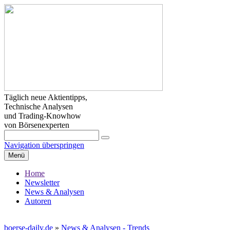
Täglich neue Aktientipps,
Technische Analysen
und Trading-Knowhow
von Börsenexperten
Navigation überspringen
Menü
Home
Newsletter
News & Analysen
Autoren
boerse-daily.de
»
News & Analysen - Trends