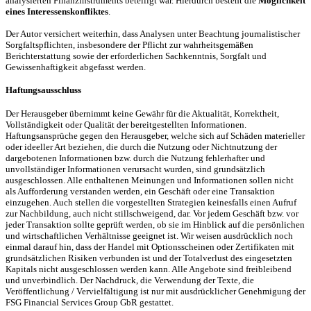
analysierten Finanzinstruments beteiligt war. Hierdurch besteht die
Möglichkeit
eines Interessenskonfliktes
.
Der Autor versichert weiterhin, dass Analysen unter Beachtung journalistischer
Sorgfaltspflichten, insbesondere der Pflicht zur wahrheitsgemäßen
Berichterstattung sowie der erforderlichen Sachkenntnis, Sorgfalt und
Gewissenhaftigkeit abgefasst werden.
Haftungsausschluss
Der Herausgeber übernimmt keine Gewähr für die Aktualität, Korrektheit,
Vollständigkeit oder Qualität der bereitgestellten Informationen.
Haftungsansprüche gegen den Herausgeber, welche sich auf Schäden materieller
oder ideeller Art beziehen, die durch die Nutzung oder Nichtnutzung der
dargebotenen Informationen bzw. durch die Nutzung fehlerhafter und
unvollständiger Informationen verursacht wurden, sind grundsätzlich
ausgeschlossen. Alle enthaltenen Meinungen und Informationen sollen nicht
als Aufforderung verstanden werden, ein Geschäft oder eine Transaktion
einzugehen. Auch stellen die vorgestellten Strategien keinesfalls einen Aufruf
zur Nachbildung, auch nicht stillschweigend, dar. Vor jedem Geschäft bzw. vor
jeder Transaktion sollte geprüft werden, ob sie im Hinblick auf die persönlichen
und wirtschaftlichen Verhältnisse geeignet ist. Wir weisen ausdrücklich noch
einmal darauf hin, dass der Handel mit Optionsscheinen oder Zertifikaten mit
grundsätzlichen Risiken verbunden ist und der Totalverlust des eingesetzten
Kapitals nicht ausgeschlossen werden kann. Alle Angebote sind freibleibend
und unverbindlich. Der Nachdruck, die Verwendung der Texte, die
Veröffentlichung / Vervielfältigung ist nur mit ausdrücklicher Genehmigung der
FSG Financial Services Group GbR gestattet.