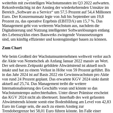
weiterhin mit zweistelligen Wachstumsraten im Q3 2022 aufwarten.
Rekordverdächtig ist der Anstieg der wiederkehrenden Umsätze im
Bereich „Software as a Service“ um 57,5 Prozent auf 54,4 Millionen
Euro. Der Konzernumsatz legte von Juli bis September um 19,8
Prozent zu, das operative Ergebnis (EBITDA) um 15,7 %. Das
Management geht von weiterem Wachstum aus, nachdem die
Digitalisierung und Nutzung intelligenter Softwarelösungen entlang
des Lebenszyklus eines Bauwerks zwingende Voraussetzungen
sind, um künftig effizienter und kostengünstiger bauen zu können.
Zum Chart
Wie beim Großteil der Wachstumsunternehmen weltweit verlor auch
die Aktie von Nemetschek ab Anfang Januar 2022 massiv an Wert.
Der seit diesem Zeitpunkt gebildete Abwärtstrend ist aktuell noch
intakt und hat zu einem Verlust in Höhe von 59 Prozent geführt. Bis
in das Jahr 2024 ist auf Basis 2022 ein Gewinnwachstum pro Aktie
von rund 24 Prozent geplant. Das erwartete KGV 2024 sinkt damit
aktuell auf 25,74. Das Management treibt die weitere
Internationalisierung des Geschäfts voran und könnte so das
Wachstumstempo aufrechterhalten. Unter dieser Prämisse erscheint
das KGV 2024 nicht als überteuert. Innerhalb des weit gefassten
Abwärtstrends könnte somit eine Bodenbildung am Level von 42,83
Euro im Gange sein, die auch zu einem Anstieg zur
Trendobergrenze bei 58,01 Euro führen könnte. Im Falle einer