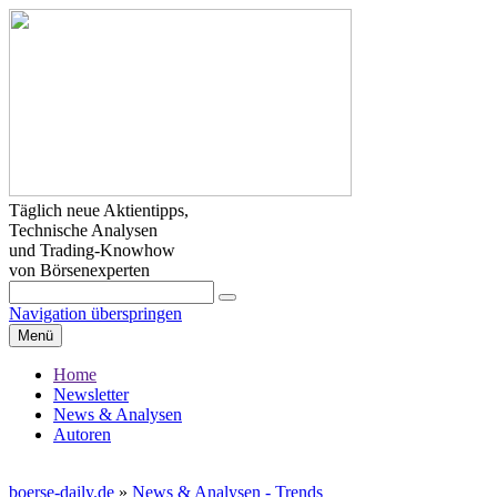
Täglich neue Aktientipps,
Technische Analysen
und Trading-Knowhow
von Börsenexperten
Navigation überspringen
Menü
Home
Newsletter
News & Analysen
Autoren
boerse-daily.de
»
News & Analysen - Trends