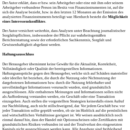
Der Autor erklärt, dass er bzw. sein Arbeitgeber oder eine mit ihm oder seinem
Arbeitgeber verbundene Person im Besitz von Finanzinstrumenten ist, auf die
sich die Analyse bezieht, bzw. in den letzten 12 Monaten an der Emission des
analysierten Finanzinstruments beteiligt war. Hierdurch besteht die
Möglichkeit
eines Interessenskonfliktes
.
Der Autor versichert weiterhin, dass Analysen unter Beachtung journalistischer
Sorgfaltspflichten, insbesondere der Pflicht zur wahrheitsgemäßen
Berichterstattung sowie der erforderlichen Sachkenntnis, Sorgfalt und
Gewissenhaftigkeit abgefasst werden.
Haftungsausschluss
Der Herausgeber übernimmt keine Gewähr für die Aktualität, Korrektheit,
Vollständigkeit oder Qualität der bereitgestellten Informationen.
Haftungsansprüche gegen den Herausgeber, welche sich auf Schäden materieller
oder ideeller Art beziehen, die durch die Nutzung oder Nichtnutzung der
dargebotenen Informationen bzw. durch die Nutzung fehlerhafter und
unvollständiger Informationen verursacht wurden, sind grundsätzlich
ausgeschlossen. Alle enthaltenen Meinungen und Informationen sollen nicht
als Aufforderung verstanden werden, ein Geschäft oder eine Transaktion
einzugehen. Auch stellen die vorgestellten Strategien keinesfalls einen Aufruf
zur Nachbildung, auch nicht stillschweigend, dar. Vor jedem Geschäft bzw. vor
jeder Transaktion sollte geprüft werden, ob sie im Hinblick auf die persönlichen
und wirtschaftlichen Verhältnisse geeignet ist. Wir weisen ausdrücklich noch
einmal darauf hin, dass der Handel mit Optionsscheinen oder Zertifikaten mit
grundsätzlichen Risiken verbunden ist und der Totalverlust des eingesetzten
Kapitals nicht ausgeschlossen werden kann. Alle Angebote sind freibleibend