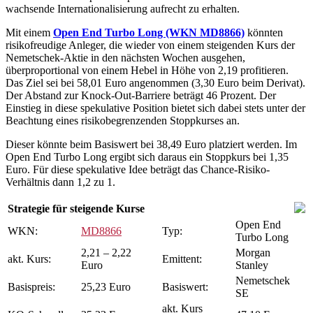
wachsende Internationalisierung aufrecht zu erhalten.
Mit einem
Open End Turbo Long (WKN MD8866)
könnten
risikofreudige Anleger, die wieder von einem steigenden Kurs der
Nemetschek-Aktie in den nächsten Wochen ausgehen,
überproportional von einem Hebel in Höhe von 2,19 profitieren.
Das Ziel sei bei 58,01 Euro angenommen (3,30 Euro beim Derivat).
Der Abstand zur Knock-Out-Barriere beträgt 46 Prozent. Der
Einstieg in diese spekulative Position bietet sich dabei stets unter der
Beachtung eines risikobegrenzenden Stoppkurses an.
Dieser könnte beim Basiswert bei 38,49 Euro platziert werden. Im
Open End Turbo Long ergibt sich daraus ein Stoppkurs bei 1,35
Euro. Für diese spekulative Idee beträgt das Chance-Risiko-
Verhältnis dann 1,2 zu 1.
Strategie für steigende Kurse
Open End
WKN:
MD8866
Typ:
Turbo Long
2,21 – 2,22
Morgan
akt. Kurs:
Emittent:
Euro
Stanley
Nemetschek
Basispreis:
25,23 Euro
Basiswert:
SE
akt. Kurs