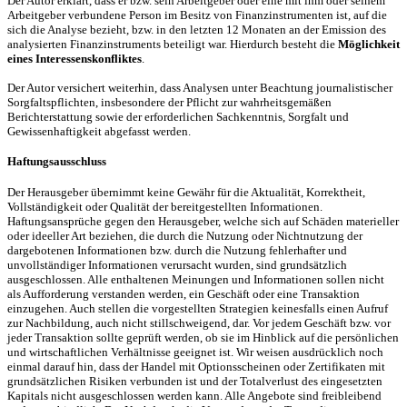
Der Autor erklärt, dass er bzw. sein Arbeitgeber oder eine mit ihm oder seinem
Arbeitgeber verbundene Person im Besitz von Finanzinstrumenten ist, auf die
sich die Analyse bezieht, bzw. in den letzten 12 Monaten an der Emission des
analysierten Finanzinstruments beteiligt war. Hierdurch besteht die
Möglichkeit
eines Interessenskonfliktes
.
Der Autor versichert weiterhin, dass Analysen unter Beachtung journalistischer
Sorgfaltspflichten, insbesondere der Pflicht zur wahrheitsgemäßen
Berichterstattung sowie der erforderlichen Sachkenntnis, Sorgfalt und
Gewissenhaftigkeit abgefasst werden.
Haftungsausschluss
Der Herausgeber übernimmt keine Gewähr für die Aktualität, Korrektheit,
Vollständigkeit oder Qualität der bereitgestellten Informationen.
Haftungsansprüche gegen den Herausgeber, welche sich auf Schäden materieller
oder ideeller Art beziehen, die durch die Nutzung oder Nichtnutzung der
dargebotenen Informationen bzw. durch die Nutzung fehlerhafter und
unvollständiger Informationen verursacht wurden, sind grundsätzlich
ausgeschlossen. Alle enthaltenen Meinungen und Informationen sollen nicht
als Aufforderung verstanden werden, ein Geschäft oder eine Transaktion
einzugehen. Auch stellen die vorgestellten Strategien keinesfalls einen Aufruf
zur Nachbildung, auch nicht stillschweigend, dar. Vor jedem Geschäft bzw. vor
jeder Transaktion sollte geprüft werden, ob sie im Hinblick auf die persönlichen
und wirtschaftlichen Verhältnisse geeignet ist. Wir weisen ausdrücklich noch
einmal darauf hin, dass der Handel mit Optionsscheinen oder Zertifikaten mit
grundsätzlichen Risiken verbunden ist und der Totalverlust des eingesetzten
Kapitals nicht ausgeschlossen werden kann. Alle Angebote sind freibleibend