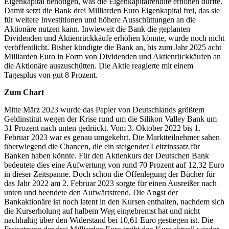
Eigenkapital benötigen, was die Eigenkapitalrendite erhöhen dürfte.
Damit setzt die Bank drei Milliarden Euro Eigenkapital frei, das sie
für weitere Investitionen und höhere Ausschüttungen an die
Aktionäre nutzen kann. Inwieweit die Bank die geplanten
Dividenden und Aktienrückkäufe erhöhen könnte, wurde noch nicht
veröffentlicht. Bisher kündigte die Bank an, bis zum Jahr 2025 acht
Milliarden Euro in Form von Dividenden und Aktienrückkäufen an
die Aktionäre auszuschütten. Die Aktie reagierte mit einem
Tagesplus von gut 8 Prozent.
Zum Chart
Mitte März 2023 wurde das Papier von Deutschlands größtem
Geldinstitut wegen der Krise rund um die Silikon Valley Bank um
31 Prozent nach unten gedrückt. Vom 3. Oktober 2022 bis 1.
Februar 2023 war es genau umgekehrt. Die Marktteilnehmer sahen
überwiegend die Chancen, die ein steigender Leitzinssatz für
Banken haben könnte. Für den Aktienkurs der Deutschen Bank
bedeutete dies eine Aufwertung von rund 70 Prozent auf 12,32 Euro
in dieser Zeitspanne. Doch schon die Offenlegung der Bücher für
das Jahr 2022 am 2. Februar 2023 sorgte für einen Ausreißer nach
unten und beendete den Aufwärtstrend. Die Angst der
Bankaktionäre ist noch latent in den Kursen enthalten, nachdem sich
die Kurserholung auf halbem Weg eingebremst hat und nicht
nachhaltig über den Widerstand bei 10,61 Euro gestiegen ist. Die