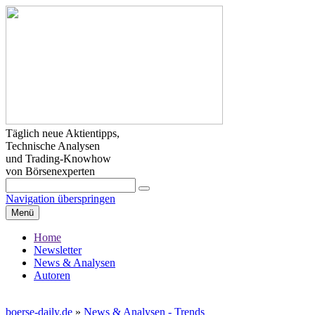
Täglich neue Aktientipps,
Technische Analysen
und Trading-Knowhow
von Börsenexperten
Navigation überspringen
Menü
Home
Newsletter
News & Analysen
Autoren
boerse-daily.de
»
News & Analysen - Trends