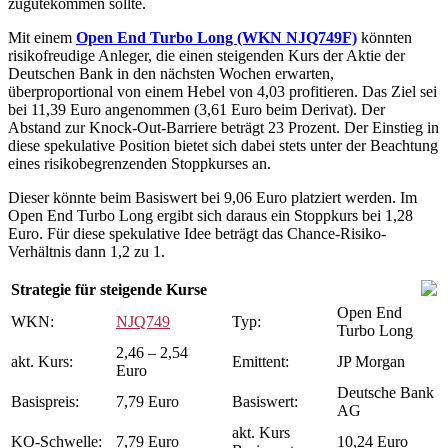
zugutekommen sollte.
Mit einem
Open End Turbo Long (WKN NJQ749F)
könnten
risikofreudige Anleger, die einen steigenden Kurs der Aktie der
Deutschen Bank in den nächsten Wochen erwarten,
überproportional von einem Hebel von 4,03 profitieren. Das Ziel sei
bei 11,39 Euro angenommen (3,61 Euro beim Derivat). Der
Abstand zur Knock-Out-Barriere beträgt 23 Prozent. Der Einstieg in
diese spekulative Position bietet sich dabei stets unter der Beachtung
eines risikobegrenzenden Stoppkurses an.
Dieser könnte beim Basiswert bei 9,06 Euro platziert werden. Im
Open End Turbo Long ergibt sich daraus ein Stoppkurs bei 1,28
Euro. Für diese spekulative Idee beträgt das Chance-Risiko-
Verhältnis dann 1,2 zu 1.
Strategie für steigende Kurse
Open End
WKN:
NJQ749
Typ:
Turbo Long
2,46 – 2,54
akt. Kurs:
Emittent:
JP Morgan
Euro
Deutsche Bank
Basispreis:
7,79 Euro
Basiswert:
AG
akt. Kurs
KO-Schwelle:
7,79 Euro
10,24 Euro