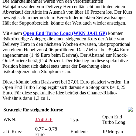
Die Marktteilnehmer waren von den veröffentlichten
Halbjahreszahlen von Delivery Hero enttäuscht und traten einen
Abverkauf der Aktie im Ausmaß von über 10 Prozent los. Der Kurs
bewegt sich immer noch im Bereich der intakten Seitwärtsrange.
Hält der Supportbereich, könnte der Wert auch wieder ansteigen.
Mit einem
Open End Turbo Long (WKN JA4LGP)
könnten
risikofreudige Anleger, die einen steigenden Kurs der Aktie von
Delivery Hero in den nächsten Wochen erwarten, überproportional
von einem Hebel von 4,06 profitieren. Das Ziel sei bei 39,44 Euro
angenommen (1,49 Euro beim Derivat). Der Abstand zur Knock-
Out-Barriere beträgt 24 Prozent. Der Einstieg in diese spekulative
Position bietet sich dabei stets unter der Beachtung eines
risikobegrenzenden Stoppkurses an.
Dieser könnte beim Basiswert bei 27,01 Euro platziert werden. Im
Open End Turbo Long ergibt sich daraus ein Stoppkurs bei 0,25
Euro. Für diese spekulative Idee beträgt das Chance-Risiko-
Verhältnis dann 1,3 zu 1.
Strategie für steigende Kurse
Open End
WKN:
JA4LGP
Typ:
Turbo Long
0,77 – 0,78
akt. Kurs:
Emittent:
JP Morgan
Euro