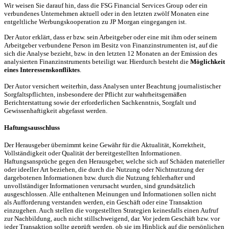
Wir weisen Sie darauf hin, dass die FSG Financial Services Group oder ein
verbundenes Unternehmen aktuell oder in den letzten zwölf Monaten eine
entgeltliche Werbungskooperation zu JP Morgan eingegangen ist.
Der Autor erklärt, dass er bzw. sein Arbeitgeber oder eine mit ihm oder seinem
Arbeitgeber verbundene Person im Besitz von Finanzinstrumenten ist, auf die
sich die Analyse bezieht, bzw. in den letzten 12 Monaten an der Emission des
analysierten Finanzinstruments beteiligt war. Hierdurch besteht die
Möglichkeit
eines Interessenskonfliktes
.
Der Autor versichert weiterhin, dass Analysen unter Beachtung journalistischer
Sorgfaltspflichten, insbesondere der Pflicht zur wahrheitsgemäßen
Berichterstattung sowie der erforderlichen Sachkenntnis, Sorgfalt und
Gewissenhaftigkeit abgefasst werden.
Haftungsausschluss
Der Herausgeber übernimmt keine Gewähr für die Aktualität, Korrektheit,
Vollständigkeit oder Qualität der bereitgestellten Informationen.
Haftungsansprüche gegen den Herausgeber, welche sich auf Schäden materieller
oder ideeller Art beziehen, die durch die Nutzung oder Nichtnutzung der
dargebotenen Informationen bzw. durch die Nutzung fehlerhafter und
unvollständiger Informationen verursacht wurden, sind grundsätzlich
ausgeschlossen. Alle enthaltenen Meinungen und Informationen sollen nicht
als Aufforderung verstanden werden, ein Geschäft oder eine Transaktion
einzugehen. Auch stellen die vorgestellten Strategien keinesfalls einen Aufruf
zur Nachbildung, auch nicht stillschweigend, dar. Vor jedem Geschäft bzw. vor
jeder Transaktion sollte geprüft werden, ob sie im Hinblick auf die persönlichen