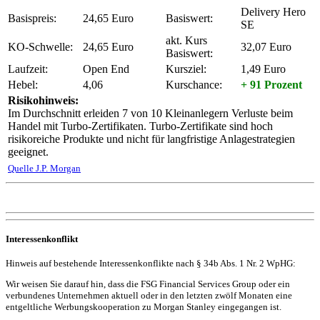
Delivery Hero
Basispreis:
24,65 Euro
Basiswert:
SE
akt. Kurs
KO-Schwelle:
24,65 Euro
32,07 Euro
Basiswert:
Laufzeit:
Open End
Kursziel:
1,49 Euro
Hebel:
4,06
Kurschance:
+ 91 Prozent
Risikohinweis:
Im Durchschnitt erleiden 7 von 10 Kleinanlegern Verluste beim
Handel mit Turbo-Zertifikaten. Turbo-Zertifikate sind hoch
risikoreiche Produkte und nicht für langfristige Anlagestrategien
geeignet.
Quelle J.P. Morgan
Interessenkonflikt
Hinweis auf bestehende Interessenkonflikte nach § 34b Abs. 1 Nr. 2 WpHG:
Wir weisen Sie darauf hin, dass die FSG Financial Services Group oder ein
verbundenes Unternehmen aktuell oder in den letzten zwölf Monaten eine
entgeltliche Werbungskooperation zu Morgan Stanley eingegangen ist.