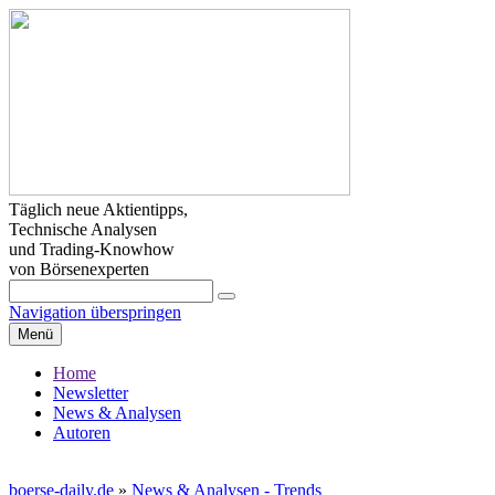
Täglich neue Aktientipps,
Technische Analysen
und Trading-Knowhow
von Börsenexperten
Navigation überspringen
Menü
Home
Newsletter
News & Analysen
Autoren
boerse-daily.de
»
News & Analysen - Trends