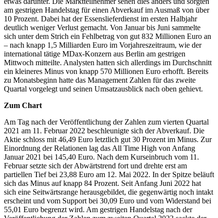
etwas darunter. Die Marktteilnehmer sehen dies anders und sorgten
am gestrigen Handelstag für einen Abverkauf im Ausmaß von über
10 Prozent. Dabei hat der Essenslieferdienst im ersten Halbjahr
deutlich weniger Verlust gemacht. Von Januar bis Juni sammelte
sich unter dem Strich ein Fehlbetrag von gut 832 Millionen Euro an
– nach knapp 1,5 Milliarden Euro im Vorjahreszeitraum, wie der
international tätige MDax-Konzern aus Berlin am gestrigen
Mittwoch mitteilte. Analysten hatten sich allerdings im Durchschnitt
ein kleineres Minus von knapp 570 Millionen Euro erhofft. Bereits
zu Monatsbeginn hatte das Management Zahlen für das zweite
Quartal vorgelegt und seinen Umsatzausblick nach oben gehievt.
Zum Chart
Am Tag nach der Veröffentlichung der Zahlen zum vierten Quartal
2021 am 11. Februar 2022 beschleunigte sich der Abverkauf. Die
Aktie schloss mit 46,49 Euro letztlich gut 30 Prozent im Minus. Zur
Einordnung der Relationen lag das All Time High von Anfang
Januar 2021 bei 145,40 Euro. Nach dem Kurseinbruch vom 11.
Februar setzte sich der Abwärtstrend fort und drehte erst am
partiellen Tief bei 23,88 Euro am 12. Mai 2022. In der Spitze beläuft
sich das Minus auf knapp 84 Prozent. Seit Anfang Juni 2022 hat
sich eine Seitwärtsrange herausgebildet, die gegenwärtig noch intakt
erscheint und vom Support bei 30,09 Euro und vom Widerstand bei
55,01 Euro begrenzt wird. Am gestrigen Handelstag nach der