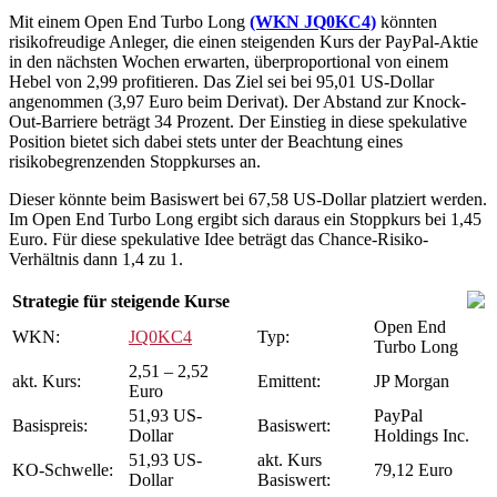
Mit einem Open End Turbo Long
(WKN JQ0KC4)
könnten
risikofreudige Anleger, die einen steigenden Kurs der PayPal-Aktie
in den nächsten Wochen erwarten, überproportional von einem
Hebel von 2,99 profitieren. Das Ziel sei bei 95,01 US-Dollar
angenommen (3,97 Euro beim Derivat). Der Abstand zur Knock-
Out-Barriere beträgt 34 Prozent. Der Einstieg in diese spekulative
Position bietet sich dabei stets unter der Beachtung eines
risikobegrenzenden Stoppkurses an.
Dieser könnte beim Basiswert bei 67,58 US-Dollar platziert werden.
Im Open End Turbo Long ergibt sich daraus ein Stoppkurs bei 1,45
Euro. Für diese spekulative Idee beträgt das Chance-Risiko-
Verhältnis dann 1,4 zu 1.
Strategie für steigende Kurse
Open End
WKN:
JQ0KC4
Typ:
Turbo Long
2,51 – 2,52
akt. Kurs:
Emittent:
JP Morgan
Euro
51,93 US-
PayPal
Basispreis:
Basiswert:
Dollar
Holdings Inc.
51,93 US-
akt. Kurs
KO-Schwelle:
79,12 Euro
Dollar
Basiswert: