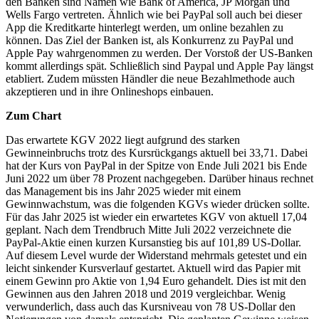
den Banken sind Namen wie Bank of America, JP Morgan und
Wells Fargo vertreten. Ähnlich wie bei PayPal soll auch bei dieser
App die Kreditkarte hinterlegt werden, um online bezahlen zu
können. Das Ziel der Banken ist, als Konkurrenz zu PayPal und
Apple Pay wahrgenommen zu werden. Der Vorstoß der US-Banken
kommt allerdings spät. Schließlich sind Paypal und Apple Pay längst
etabliert. Zudem müssten Händler die neue Bezahlmethode auch
akzeptieren und in ihre Onlineshops einbauen.
Zum Chart
Das erwartete KGV 2022 liegt aufgrund des starken
Gewinneinbruchs trotz des Kursrückgangs aktuell bei 33,71. Dabei
hat der Kurs von PayPal in der Spitze von Ende Juli 2021 bis Ende
Juni 2022 um über 78 Prozent nachgegeben. Darüber hinaus rechnet
das Management bis ins Jahr 2025 wieder mit einem
Gewinnwachstum, was die folgenden KGVs wieder drücken sollte.
Für das Jahr 2025 ist wieder ein erwartetes KGV von aktuell 17,04
geplant. Nach dem Trendbruch Mitte Juli 2022 verzeichnete die
PayPal-Aktie einen kurzen Kursanstieg bis auf 101,89 US-Dollar.
Auf diesem Level wurde der Widerstand mehrmals getestet und ein
leicht sinkender Kursverlauf gestartet. Aktuell wird das Papier mit
einem Gewinn pro Aktie von 1,94 Euro gehandelt. Dies ist mit den
Gewinnen aus den Jahren 2018 und 2019 vergleichbar. Wenig
verwunderlich, dass auch das Kursniveau von 78 US-Dollar den