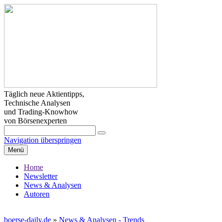
Täglich neue Aktientipps,
Technische Analysen
und Trading-Knowhow
von Börsenexperten
Navigation überspringen
Menü
Home
Newsletter
News & Analysen
Autoren
boerse-daily.de
»
News & Analysen - Trends