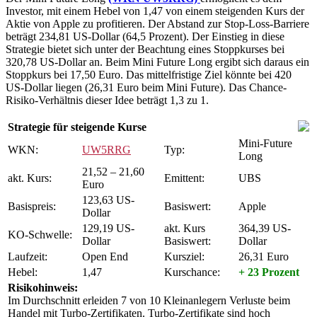
Investor, mit einem Hebel von 1,47 von einem steigenden Kurs der
Aktie von Apple zu profitieren. Der Abstand zur Stop-Loss-Barriere
beträgt 234,81 US-Dollar (64,5 Prozent). Der Einstieg in diese
Strategie bietet sich unter der Beachtung eines Stoppkurses bei
320,78 US-Dollar an. Beim Mini Future Long ergibt sich daraus ein
Stoppkurs bei 17,50 Euro. Das mittelfristige Ziel könnte bei 420
US-Dollar liegen (26,31 Euro beim Mini Future). Das Chance-
Risiko-Verhältnis dieser Idee beträgt 1,3 zu 1.
Strategie für steigende Kurse
Mini-Future
WKN:
UW5RRG
Typ:
Long
21,52 – 21,60
akt. Kurs:
Emittent:
UBS
Euro
123,63 US-
Basispreis:
Basiswert:
Apple
Dollar
129,19 US-
akt. Kurs
364,39 US-
KO-Schwelle:
Dollar
Basiswert:
Dollar
Laufzeit:
Open End
Kursziel:
26,31 Euro
Hebel:
1,47
Kurschance:
+ 23 Prozent
Risikohinweis:
Im Durchschnitt erleiden 7 von 10 Kleinanlegern Verluste beim
Handel mit Turbo-Zertifikaten. Turbo-Zertifikate sind hoch