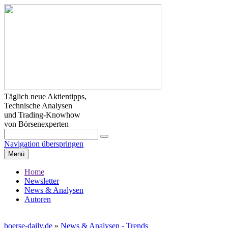
Täglich neue Aktientipps,
Technische Analysen
und Trading-Knowhow
von Börsenexperten
Navigation überspringen
Menü
Home
Newsletter
News & Analysen
Autoren
boerse-daily.de
»
News & Analysen - Trends