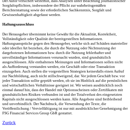
Der Autor versichert weiterhin, dass Analysen unter Beachtung journalistischer
Sorgfaltspflichten, insbesondere der Pflicht zur wahrheitsgemäßen
Berichterstattung sowie der erforderlichen Sachkenntnis, Sorgfalt und
Gewissenhaftigkeit abgefasst werden.
Haftungsausschluss
Der Herausgeber übernimmt keine Gewähr für die Aktualität, Korrektheit,
Vollständigkeit oder Qualität der bereitgestellten Informationen.
Haftungsansprüche gegen den Herausgeber, welche sich auf Schäden materieller
oder ideeller Art beziehen, die durch die Nutzung oder Nichtnutzung der
dargebotenen Informationen bzw. durch die Nutzung fehlerhafter und
unvollständiger Informationen verursacht wurden, sind grundsätzlich
ausgeschlossen. Alle enthaltenen Meinungen und Informationen sollen nicht
als Aufforderung verstanden werden, ein Geschäft oder eine Transaktion
einzugehen. Auch stellen die vorgestellten Strategien keinesfalls einen Aufruf
zur Nachbildung, auch nicht stillschweigend, dar. Vor jedem Geschäft bzw. vor
jeder Transaktion sollte geprüft werden, ob sie im Hinblick auf die persönlichen
und wirtschaftlichen Verhältnisse geeignet ist. Wir weisen ausdrücklich noch
einmal darauf hin, dass der Handel mit Optionsscheinen oder Zertifikaten mit
grundsätzlichen Risiken verbunden ist und der Totalverlust des eingesetzten
Kapitals nicht ausgeschlossen werden kann. Alle Angebote sind freibleibend
und unverbindlich. Der Nachdruck, die Verwendung der Texte, die
Veröffentlichung / Vervielfältigung ist nur mit ausdrücklicher Genehmigung der
FSG Financial Services Group GbR gestattet.
Zurück