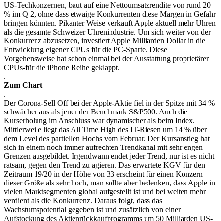
US-Techkonzernen, baut auf eine Nettoumsatzrendite von rund 20
% im Q 2, ohne dass etwaige Konkurrenten diese Margen in Gefahr
bringen könnten. Pikanter Weise verkauft Apple aktuell mehr Uhren
als die gesamte Schweizer Uhrenindustrie. Um sich weiter von der
Konkurrenz abzusetzen, investiert Apple Milliarden Dollar in die
Entwicklung eigener CPUs für die PC-Sparte. Diese
Vorgehensweise hat schon einmal bei der Ausstattung proprietärer
CPUs-für die iPhone Reihe geklappt.
.
Zum Chart
.
Der Corona-Sell Off bei der Apple-Aktie fiel in der Spitze mit 34 %
schwächer aus als jener der Benchmark S&P500. Auch die
Kurserholung im Anschluss war dynamischer als beim Index.
Mittlerweile liegt das All Time High des IT-Riesen um 14 % über
dem Level des partiellen Hochs vom Februar. Der Kursanstieg hat
sich in einem noch immer aufrechten Trendkanal mit sehr engen
Grenzen ausgebildet. Irgendwann endet jeder Trend, nur ist es nicht
ratsam, gegen den Trend zu agieren. Das erwartete KGV für den
Zeitraum 19/20 in der Höhe von 33 erscheint für einen Konzern
dieser Größe als sehr hoch, man sollte aber bedenken, dass Apple in
vielen Marktsegmenten global aufgestellt ist und bei weiten mehr
verdient als die Konkurrenz. Daraus folgt, dass das
Wachstumspotential gegeben ist und zusätzlich von einer
Aufstockung des Aktienrückkaufprogramms um 50 Milliarden US-