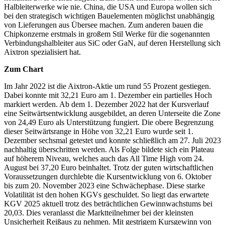
Halbleiterwerke wie nie. China, die USA und Europa wollen sich
bei den strategisch wichtigen Bauelementen möglichst unabhängig
von Lieferungen aus Übersee machen. Zum anderen bauen die
Chipkonzerne erstmals in großem Stil Werke für die sogenannten
Verbindungshalbleiter aus SiC oder GaN, auf deren Herstellung sich
Aixtron spezialisiert hat.
Zum Chart
Im Jahr 2022 ist die Aixtron-Aktie um rund 55 Prozent gestiegen.
Dabei konnte mit 32,21 Euro am 1. Dezember ein partielles Hoch
markiert werden. Ab dem 1. Dezember 2022 hat der Kursverlauf
eine Seitwärtsentwicklung ausgebildet, an deren Unterseite die Zone
von 24,49 Euro als Unterstützung fungiert. Die obere Begrenzung
dieser Seitwärtsrange in Höhe von 32,21 Euro wurde seit 1.
Dezember sechsmal getestet und konnte schließlich am 27. Juli 2023
nachhaltig überschritten werden. Als Folge bildete sich ein Plateau
auf höherem Niveau, welches auch das All Time High vom 24.
August bei 37,20 Euro beinhaltet. Trotz der guten wirtschaftlichen
Voraussetzungen durchlebte die Kursentwicklung von 6. Oktober
bis zum 20. November 2023 eine Schwächephase. Diese starke
Volatilität ist den hohen KGVs geschuldet. So liegt das erwartete
KGV 2025 aktuell trotz des beträchtlichen Gewinnwachstums bei
20,03. Dies veranlasst die Marktteilnehmer bei der kleinsten
Unsicherheit Reißaus zu nehmen. Mit gestrigem Kursgewinn von