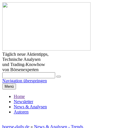
Täglich neue Aktientipps,
Technische Analysen
und Trading-Knowhow
von Börsenexperten
Navigation überspringen
Menü
Home
Newsletter
News & Analysen
Autoren
boerse-daily.de
»
News & Analysen - Trends