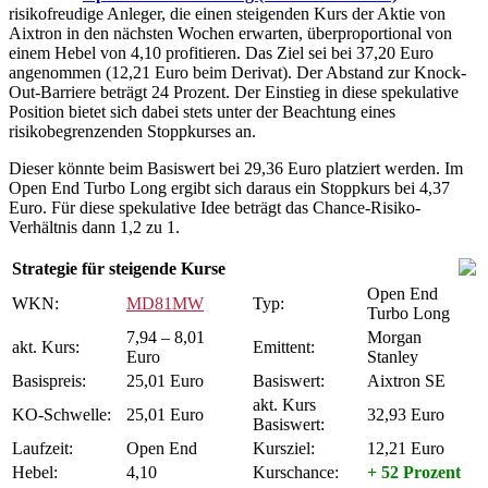
risikofreudige Anleger, die einen steigenden Kurs der Aktie von
Aixtron in den nächsten Wochen erwarten, überproportional von
einem Hebel von 4,10 profitieren. Das Ziel sei bei 37,20 Euro
angenommen (12,21 Euro beim Derivat). Der Abstand zur Knock-
Out-Barriere beträgt 24 Prozent. Der Einstieg in diese spekulative
Position bietet sich dabei stets unter der Beachtung eines
risikobegrenzenden Stoppkurses an.
Dieser könnte beim Basiswert bei 29,36 Euro platziert werden. Im
Open End Turbo Long ergibt sich daraus ein Stoppkurs bei 4,37
Euro. Für diese spekulative Idee beträgt das Chance-Risiko-
Verhältnis dann 1,2 zu 1.
Strategie für steigende Kurse
Open End
WKN:
MD81MW
Typ:
Turbo Long
7,94 – 8,01
Morgan
akt. Kurs:
Emittent:
Euro
Stanley
Basispreis:
25,01 Euro
Basiswert:
Aixtron SE
akt. Kurs
KO-Schwelle:
25,01 Euro
32,93 Euro
Basiswert:
Laufzeit:
Open End
Kursziel:
12,21 Euro
Hebel:
4,10
Kurschance:
+ 52 Prozent