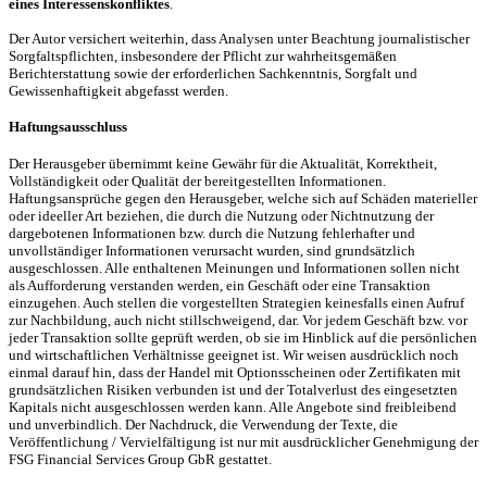
eines Interessenskonfliktes
.
Der Autor versichert weiterhin, dass Analysen unter Beachtung journalistischer
Sorgfaltspflichten, insbesondere der Pflicht zur wahrheitsgemäßen
Berichterstattung sowie der erforderlichen Sachkenntnis, Sorgfalt und
Gewissenhaftigkeit abgefasst werden.
Haftungsausschluss
Der Herausgeber übernimmt keine Gewähr für die Aktualität, Korrektheit,
Vollständigkeit oder Qualität der bereitgestellten Informationen.
Haftungsansprüche gegen den Herausgeber, welche sich auf Schäden materieller
oder ideeller Art beziehen, die durch die Nutzung oder Nichtnutzung der
dargebotenen Informationen bzw. durch die Nutzung fehlerhafter und
unvollständiger Informationen verursacht wurden, sind grundsätzlich
ausgeschlossen. Alle enthaltenen Meinungen und Informationen sollen nicht
als Aufforderung verstanden werden, ein Geschäft oder eine Transaktion
einzugehen. Auch stellen die vorgestellten Strategien keinesfalls einen Aufruf
zur Nachbildung, auch nicht stillschweigend, dar. Vor jedem Geschäft bzw. vor
jeder Transaktion sollte geprüft werden, ob sie im Hinblick auf die persönlichen
und wirtschaftlichen Verhältnisse geeignet ist. Wir weisen ausdrücklich noch
einmal darauf hin, dass der Handel mit Optionsscheinen oder Zertifikaten mit
grundsätzlichen Risiken verbunden ist und der Totalverlust des eingesetzten
Kapitals nicht ausgeschlossen werden kann. Alle Angebote sind freibleibend
und unverbindlich. Der Nachdruck, die Verwendung der Texte, die
Veröffentlichung / Vervielfältigung ist nur mit ausdrücklicher Genehmigung der
FSG Financial Services Group GbR gestattet.