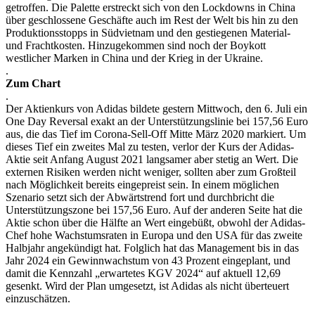
getroffen. Die Palette erstreckt sich von den Lockdowns in China
über geschlossene Geschäfte auch im Rest der Welt bis hin zu den
Produktionsstopps in Südvietnam und den gestiegenen Material-
und Frachtkosten. Hinzugekommen sind noch der Boykott
westlicher Marken in China und der Krieg in der Ukraine.
.
Zum Chart
.
Der Aktienkurs von Adidas bildete gestern Mittwoch, den 6. Juli ein
One Day Reversal exakt an der Unterstützungslinie bei 157,56 Euro
aus, die das Tief im Corona-Sell-Off Mitte März 2020 markiert. Um
dieses Tief ein zweites Mal zu testen, verlor der Kurs der Adidas-
Aktie seit Anfang August 2021 langsamer aber stetig an Wert. Die
externen Risiken werden nicht weniger, sollten aber zum Großteil
nach Möglichkeit bereits eingepreist sein. In einem möglichen
Szenario setzt sich der Abwärtstrend fort und durchbricht die
Unterstützungszone bei 157,56 Euro. Auf der anderen Seite hat die
Aktie schon über die Hälfte an Wert eingebüßt, obwohl der Adidas-
Chef hohe Wachstumsraten in Europa und den USA für das zweite
Halbjahr angekündigt hat. Folglich hat das Management bis in das
Jahr 2024 ein Gewinnwachstum von 43 Prozent eingeplant, und
damit die Kennzahl „erwartetes KGV 2024“ auf aktuell 12,69
gesenkt. Wird der Plan umgesetzt, ist Adidas als nicht überteuert
einzuschätzen.