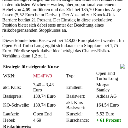
in den nächsten Wochen erwarten, überproportional von einem
Hebel von 4,69 profitieren und das Ziel bei 185,70 Euro ins Auge
fassen (5,52 Euro beim Derivat). Der Abstand zur Knock-Out-
Barriere beträgt 21 Prozent. Der Einstieg in diese spekulative
Position bietet sich dabei stets unter der Beachtung eines
risikobegrenzenden Stoppkurses an.
.
Dieser könnte beim Basiswert bei 148,00 Euro platziert werden. Im
Open End Turbo Long ergibt sich daraus ein Stoppkurs bei 1,75
Euro. Für diese spekulative Idee beträgt das Chance-Risiko-
Verhältnis dann 1,2 zu 1.
Strategie für steigende Kurse
Open End
WKN:
MD4FW9
Typ:
Turbo Long
3,40 – 3,43
Morgan
akt. Kurs:
Emittent:
Euro
Stanley
Basispreis:
130,74 Euro
Basiswert:
Adidas AG
akt. Kurs
KO-Schwelle:
130,74 Euro
164,54 Euro
Basiswert:
Laufzeit:
Open End
Kursziel:
5,52 Euro
Hebel:
4,69
Kurschance:
+ 61 Prozent
Risikohinweis: