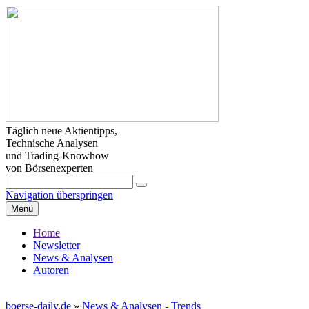
Täglich neue Aktientipps,
Technische Analysen
und Trading-Knowhow
von Börsenexperten
Navigation überspringen
Menü
Home
Newsletter
News & Analysen
Autoren
boerse-daily.de
»
News & Analysen - Trends