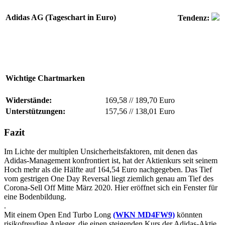
Adidas AG (Tageschart in Euro)
Tendenz:
Wichtige Chartmarken
Widerstände:
169,58
//
189,70 Euro
Unterstützungen:
157,56
//
138,01 Euro
Fazit
Im Lichte der multiplen Unsicherheitsfaktoren, mit denen das
Adidas-Management konfrontiert ist, hat der Aktienkurs seit seinem
Hoch mehr als die Hälfte auf 164,54 Euro nachgegeben. Das Tief
vom gestrigen One Day Reversal liegt ziemlich genau am Tief des
Corona-Sell Off Mitte März 2020. Hier eröffnet sich ein Fenster für
eine Bodenbildung.
.
Mit einem Open End Turbo Long
(WKN MD4FW9)
könnten
risikofreudige Anleger, die einen steigenden Kurs der Adidas-Aktie