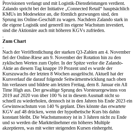
Provisionen verlangt und mit Logistik-Dienstleistungen verdient.
Zalando spricht bei der Initiative „Connected Retail“ hauptsächlich
KMUs im Modesektor an, die förmlich gezwungen sind, den
Sprung ins Online-Geschäft zu wagen. Nachdem Zalando stark in
die eigene Logistik und generell ins eigene Wachstum investiert,
sind die Aktionäre auch mit höheren KGVs zufrieden.
.
Zum Chart
.
Nach der Veröffentlichung der starken Q3-Zahlen am 4. November
fiel der Online-Riese am 9. November der Rotation hin zu den
zyklischen Werten zum Opfer. In der Spitze verlor die Zalando-
Aktie an diesem Tag knappe 19 Prozent und es wurde der
Kurszuwachs der letzten 8 Wochen ausgelöscht. Aktuell hat der
Kursverlauf die darauf folgende Seitwärtsentwicklung nach oben
hin verlassen und bildete am letzten Freitag, dem 8. Januar ein All
Time High aus. Der gewaltige Sprung des Vorsteuergewinns von
2019 auf 2020 von über 100 % ist in diesem Ausmaß nicht so
schnell zu wiederholen, dennoch ist in den Jahren bis Ende 2023 ein
Gewinnwachstum von 140 % geplant. Dies könnte das erwartete
KGV auf 48 drücken, wenn der hypothetische Kurs bis dahin
konstant bleibt. Die Wachstumsstory ist in 3 Jahren nicht zu Ende
und so werden die Marktteilnehmer ein höheres Multiple
akzeptieren, was mit weiter steigenden Kursen einhergeht.