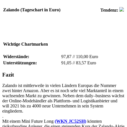
Zalando (Tageschart in Euro)
Tendenz:
Wichtige Chartmarken
Widerstände:
97,87
//
110,00 Euro
Unterstützungen:
91,05
//
83,57 Euro
Fazit
Zalando ist mittlerweile in vielen Ländern Europas die Nummer
zwei hinter Amazon. Aber es ist noch sehr viel Marktanteil in einem
wachsenden Markt zu gewinnen. Neben dem daily–business wächst
der Online-Modehändler als Plattform- und Logistikanbieter und
will 2021 bis zu 4000 neue Unternehmen in sein System
eingliedern.
.
Mit einem Mini Future Long
(WKN JC52SH)
könnten
risikofreudige Anleger, die einen steigenden Kurs der Zalando-Aktie