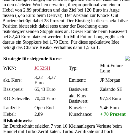
in den nächsten Wochen erwarten, überproportional von einem
Hebel von 2,89 profitieren und das Ziel bei 120 Euro ins Auge
fassen (5,46 Euro beim Derivat). Der Abstand zur Knock-Out-
Barriere beträgt dabei 28 Prozent. Der Einstieg in diese spekulative
Position bietet sich dabei stets unter der Beachtung eines
risikobegrenzenden Stoppkurses an. Dieser könnte beim Basiswert
bei 82,40 Euro platziert werden. Im Mini Future Long ergibt sich
daraus ein Stoppkurs bei 1,70 Euro. Für diese spekulative Idee
beträgt das Chance-Risiko-Verhältnis dann 1,5 zu 1.
Strategie für steigende Kurse
Mini-Future
WKN:
JC52SH
Typ:
Long
3,22 – 3,37
akt. Kurs:
Emittent:
JP Morgan
Euro
Basispreis:
65,43 Euro
Basiswert:
Zalando SE
akt. Kurs
KO-Schwelle:
70,40 Euro
97,58 Euro
Basiswert:
Laufzeit:
Open End
Kursziel:
5,46 Euro
Hebel:
2,89
Kurschance:
+ 70 Prozent
Risikohinweis:
Im Durchschnitt erleiden 7 von 10 Kleinanlegern Verluste beim
Handel mit Turbo-Zertifikaten. Turbo-Zertifikate sind hoch