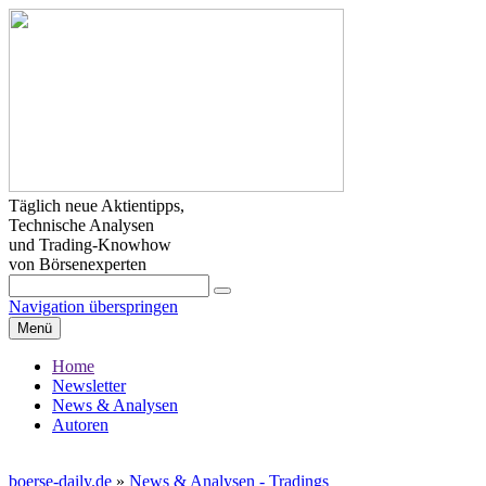
Täglich neue Aktientipps,
Technische Analysen
und Trading-Knowhow
von Börsenexperten
Navigation überspringen
Menü
Home
Newsletter
News & Analysen
Autoren
boerse-daily.de
»
News & Analysen - Tradings