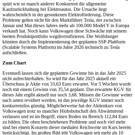
spürt wie so manch anderer Konkurrent die allgemeine
Kaufzurückhaltung bei Elektroautos. Die Ursache liegt
wahrscheinlich in der gesunkenen Elektroförderung. Diese
Probleme gelten nicht für den Marktführer Tesla, der zwischen
Januar und Mai dieses Jahres mehr als 100.000 Model Y in Europa
verkauft hat. Noch kann Volkswagen diese Schwäche mit seinem
breiten Produktportfolio wegdiversifizieren. Die Wolfsburger
könnten durch die Implementierung der geplanten SSP-Plattform
(Scalable Systems Platform) im Jahre 2026 technisch zu Tesla
aufschließen.
Zum Chart
Eventuell lassen sich die geplanten Gewinne bis in das Jahr 2025
nicht aufrechterhalten. So wird für das Jahr 2025 aktuell ein
Überschuss je Aktie von 33,63 Euro erwartet. Vor 5 Wochen wurde
noch mit einem Gewinn von 35,54 geplant. Das erwartete KGV für
dieses Jahr ergibt aktuell nur noch 3,68. Müssen die Gewinne weiter
nach unten revidiert werden, ist das jeweilige KGV immer noch
konkurrenzlos günstig. Möglicherweise hat der Aktienkurs von
Volkswagen trotz so mancher Hiobsbotschaft den Abwärtstrend
verlassen und ist im Begriff, einen Boden im Bereich 112,84 Euro
zu bilden. Die oben beschriebenen Probleme und noch viel mehr
sind bei einem Konzern dieser medialen Reichweite im Kurs bereits
berücksichtigt. Im großen Bild tritt Volkswagen seit mehr als 10