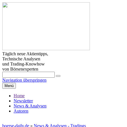
Täglich neue Aktientipps,
Technische Analysen
und Trading-Knowhow
von Börsenexperten
Navigation überspringen
Menü
Home
Newsletter
News & Analysen
Autoren
boerse-daily.de
»
News & Analysen - Tradings