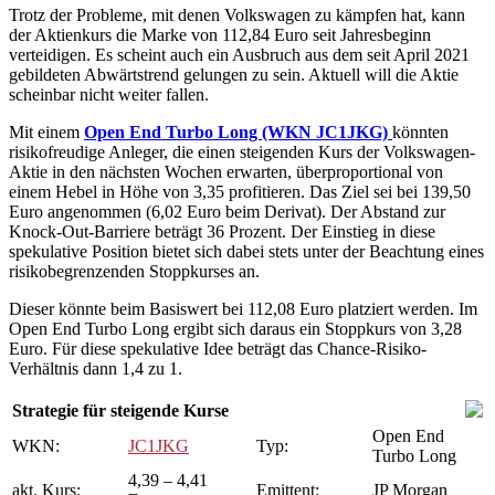
Trotz der Probleme, mit denen Volkswagen zu kämpfen hat, kann
der Aktienkurs die Marke von 112,84 Euro seit Jahresbeginn
verteidigen. Es scheint auch ein Ausbruch aus dem seit April 2021
gebildeten Abwärtstrend gelungen zu sein. Aktuell will die Aktie
scheinbar nicht weiter fallen.
Mit einem
Open End Turbo Long (WKN JC1JKG)
könnten
risikofreudige Anleger, die einen steigenden Kurs der Volkswagen-
Aktie in den nächsten Wochen erwarten, überproportional von
einem Hebel in Höhe von 3,35 profitieren. Das Ziel sei bei 139,50
Euro angenommen (6,02 Euro beim Derivat). Der Abstand zur
Knock-Out-Barriere beträgt 36 Prozent. Der Einstieg in diese
spekulative Position bietet sich dabei stets unter der Beachtung eines
risikobegrenzenden Stoppkurses an.
Dieser könnte beim Basiswert bei 112,08 Euro platziert werden. Im
Open End Turbo Long ergibt sich daraus ein Stoppkurs von 3,28
Euro. Für diese spekulative Idee beträgt das Chance-Risiko-
Verhältnis dann 1,4 zu 1.
Strategie für steigende Kurse
Open End
WKN:
JC1JKG
Typ:
Turbo Long
4,39 – 4,41
akt. Kurs:
Emittent:
JP Morgan