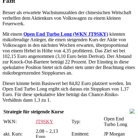
Fazit
Besser als erwartete Wachstumszahlen der chinesischen Wirtschaft
verhelfen dem Aktienkurs von Volkswagen zu einem kleinen
Feuerwerk.
Mit einem
Open End Turbo Long (WKN JT9SKY)
könnten
risikofreudige Anleger, die einen steigenden Kurs der Aktie von
Volkswagen in den nächsten Wochen erwarten, überproportional
von einem Hebel in Höhe von 4,35 profitieren. Das Ziel sei bei
102,15 Euro angenommen (3,10 Euro beim Derivat). Der Abstand
zur Knock-Out-Barriere beträgt 22 Prozent. Der Einstieg in diese
spekulative Position bietet sich dabei stets unter der Beachtung eines
risikobegrenzenden Stoppkurses an.
Dieser könnte beim Basiswert bei 84,82 Euro platziert werden. Im
Open End Turbo Long ergibt sich daraus ein Stoppkurs von 1,37
Euro. Für diese spekulative Idee beträgt das Chance-Risiko-
Verhältnis dann 1,3 zu 1.
Strategie für steigende Kurse
Open End
WKN:
JT9SKY
Typ:
Turbo Long
2,08 – 2,13
akt. Kurs:
Emittent:
JP Morgan
Euro