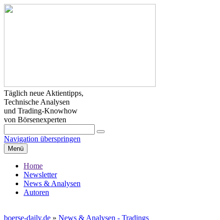
Täglich neue Aktientipps,
Technische Analysen
und Trading-Knowhow
von Börsenexperten
Navigation überspringen
Menü
Home
Newsletter
News & Analysen
Autoren
boerse-daily.de
»
News & Analysen - Tradings