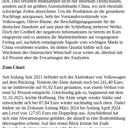
sich. Dies erfordert Maßnahmen nicht nur innerhalb Deutschlands,
sondern auch im größten Automobilmarkt China, wo sich ebenfalls
schwierige Zeiten abzeichnen. Um die Produktion an die gesunkene
Nachfrage anzupassen, hebt der Vorstandsvorsitzende von
Volkswagen, Oliver Blume, die Beschäftigungsgarantie für die
deutschen Standorte auf und plant die Schließung mehrerer Werke.
Doch der Großteil der negativen Informationen ist bereits im Kurs
eingepreist und so atmeten die Marktteilnehmer am vergangenen
Freitag auf, nachdem ermutigende Signale vom wichtigen Markt in
China verarbeitet wurden. Im dritten Quartal kühlte sich das
Wachstum der chinesischen Wirtschaft zwar weiter ab, übertraf mit
4,6 Prozent aber die Erwartungen der Analysten.
Zum Chart
Seit Anfang Juni 2021 befindet sich der Aktienkurs von Volkswagen
auf dem Rückzug. Notierte die Aktie damals noch bei 241,40 Euro,
ist sie mittlerweile auf 91,92 Euro gesunken, was einem Verlust von
rund 62 Prozent entspricht. Gleichzeitig gab es, beginnend mit dem
31.10.2023, leichte Hoffnung. Die Aktie zeigte wieder Stärke und
entwickelte sich bei 87,84 Euro wieder nachhaltig nach oben. Dabei
bildete sie im Zeitraum Anfang März 2024 bis Anfang April 2024
am Level von 127,65 Euro ein Doppeltop aus. Anschließend hat
sich eine Abwärtssequenz gebildet, die aktuell in eine Bodenbildung
überzugehen scheint. Auf den ersten Blick könnte bis Ende