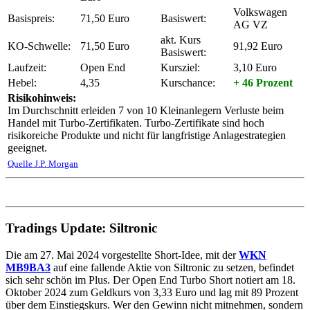
Volkswagen
Basispreis:
71,50 Euro
Basiswert:
AG VZ
akt. Kurs
KO-Schwelle:
71,50 Euro
91,92 Euro
Basiswert:
Laufzeit:
Open End
Kursziel:
3,10 Euro
Hebel:
4,35
Kurschance:
+ 46 Prozent
Risikohinweis:
Im Durchschnitt erleiden 7 von 10 Kleinanlegern Verluste beim
Handel mit Turbo-Zertifikaten. Turbo-Zertifikate sind hoch
risikoreiche Produkte und nicht für langfristige Anlagestrategien
geeignet.
Quelle J.P. Morgan
Tradings Update: Siltronic
Die am 27. Mai 2024 vorgestellte Short-Idee, mit der
WKN
MB9BA3
auf eine fallende Aktie von Siltronic zu setzen, befindet
sich sehr schön im Plus. Der Open End Turbo Short notiert am 18.
Oktober 2024 zum Geldkurs von 3,33 Euro und lag mit 89 Prozent
über dem Einstiegskurs. Wer den Gewinn nicht mitnehmen, sondern