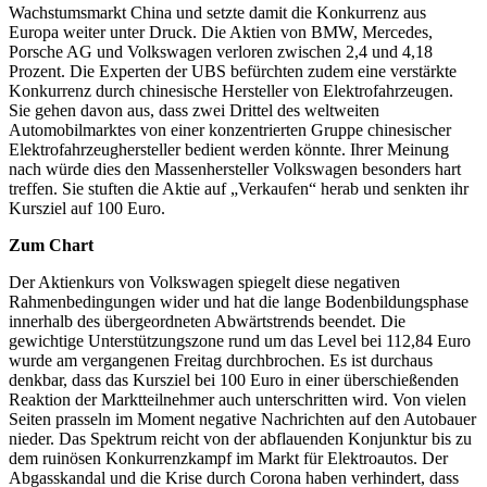
Wachstumsmarkt China und setzte damit die Konkurrenz aus
Europa weiter unter Druck. Die Aktien von BMW, Mercedes,
Porsche AG und Volkswagen verloren zwischen 2,4 und 4,18
Prozent. Die Experten der UBS befürchten zudem eine verstärkte
Konkurrenz durch chinesische Hersteller von Elektrofahrzeugen.
Sie gehen davon aus, dass zwei Drittel des weltweiten
Automobilmarktes von einer konzentrierten Gruppe chinesischer
Elektrofahrzeughersteller bedient werden könnte. Ihrer Meinung
nach würde dies den Massenhersteller Volkswagen besonders hart
treffen. Sie stuften die Aktie auf „Verkaufen“ herab und senkten ihr
Kursziel auf 100 Euro.
Zum Chart
Der Aktienkurs von Volkswagen spiegelt diese negativen
Rahmenbedingungen wider und hat die lange Bodenbildungsphase
innerhalb des übergeordneten Abwärtstrends beendet. Die
gewichtige Unterstützungszone rund um das Level bei 112,84 Euro
wurde am vergangenen Freitag durchbrochen. Es ist durchaus
denkbar, dass das Kursziel bei 100 Euro in einer überschießenden
Reaktion der Marktteilnehmer auch unterschritten wird. Von vielen
Seiten prasseln im Moment negative Nachrichten auf den Autobauer
nieder. Das Spektrum reicht von der abflauenden Konjunktur bis zu
dem ruinösen Konkurrenzkampf im Markt für Elektroautos. Der
Abgasskandal und die Krise durch Corona haben verhindert, dass