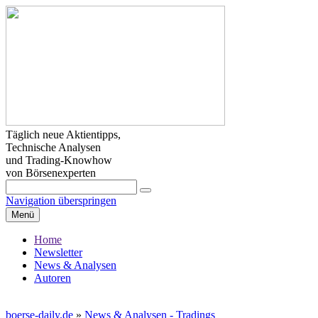
Täglich neue Aktientipps,
Technische Analysen
und Trading-Knowhow
von Börsenexperten
Navigation überspringen
Menü
Home
Newsletter
News & Analysen
Autoren
boerse-daily.de
»
News & Analysen - Tradings