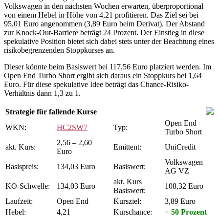
Volkswagen in den nächsten Wochen erwarten, überproportional
von einem Hebel in Höhe von 4,21 profitieren. Das Ziel sei bei
95,01 Euro angenommen (3,89 Euro beim Derivat). Der Abstand
zur Knock-Out-Barriere beträgt 24 Prozent. Der Einstieg in diese
spekulative Position bietet sich dabei stets unter der Beachtung eines
risikobegrenzenden Stoppkurses an.
Dieser könnte beim Basiswert bei 117,56 Euro platziert werden. Im
Open End Turbo Short ergibt sich daraus ein Stoppkurs bei 1,64
Euro. Für diese spekulative Idee beträgt das Chance-Risiko-
Verhältnis dann 1,3 zu 1.
Strategie für fallende Kurse
Open End
WKN:
HC2SW7
Typ:
Turbo Short
2,56 – 2,60
akt. Kurs:
Emittent:
UniCredit
Euro
Volkswagen
Basispreis:
134,03 Euro
Basiswert:
AG VZ
akt. Kurs
KO-Schwelle:
134,03 Euro
108,32 Euro
Basiswert:
Laufzeit:
Open End
Kursziel:
3,89 Euro
Hebel:
4,21
Kurschance:
+ 50 Prozent