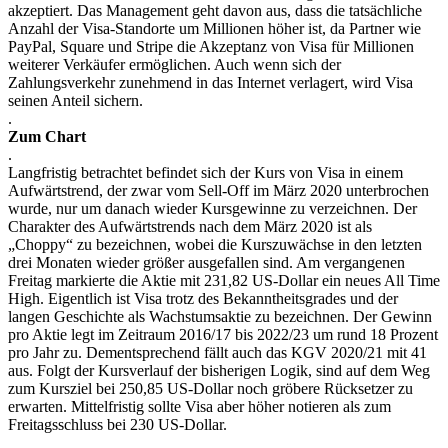
akzeptiert. Das Management geht davon aus, dass die tatsächliche
Anzahl der Visa-Standorte um Millionen höher ist, da Partner wie
PayPal, Square und Stripe die Akzeptanz von Visa für Millionen
weiterer Verkäufer ermöglichen. Auch wenn sich der
Zahlungsverkehr zunehmend in das Internet verlagert, wird Visa
seinen Anteil sichern.
.
Zum Chart
.
Langfristig betrachtet befindet sich der Kurs von Visa in einem
Aufwärtstrend, der zwar vom Sell-Off im März 2020 unterbrochen
wurde, nur um danach wieder Kursgewinne zu verzeichnen. Der
Charakter des Aufwärtstrends nach dem März 2020 ist als
„Choppy“ zu bezeichnen, wobei die Kurszuwächse in den letzten
drei Monaten wieder größer ausgefallen sind. Am vergangenen
Freitag markierte die Aktie mit 231,82 US-Dollar ein neues All Time
High. Eigentlich ist Visa trotz des Bekanntheitsgrades und der
langen Geschichte als Wachstumsaktie zu bezeichnen. Der Gewinn
pro Aktie legt im Zeitraum 2016/17 bis 2022/23 um rund 18 Prozent
pro Jahr zu. Dementsprechend fällt auch das KGV 2020/21 mit 41
aus. Folgt der Kursverlauf der bisherigen Logik, sind auf dem Weg
zum Kursziel bei 250,85 US-Dollar noch gröbere Rücksetzer zu
erwarten. Mittelfristig sollte Visa aber höher notieren als zum
Freitagsschluss bei 230 US-Dollar.