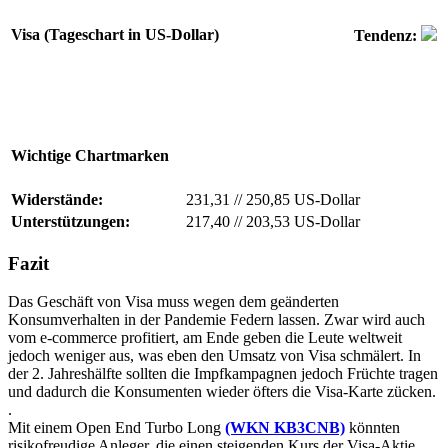
Visa (Tageschart in US-Dollar)
Tendenz:
Wichtige Chartmarken
Widerstände:
231,31
//
250,85 US-Dollar
Unterstützungen:
217,40
//
203,53 US-Dollar
Fazit
Das Geschäft von Visa muss wegen dem geänderten
Konsumverhalten in der Pandemie Federn lassen. Zwar wird auch
vom e-commerce profitiert, am Ende geben die Leute weltweit
jedoch weniger aus, was eben den Umsatz von Visa schmälert. In
der 2. Jahreshälfte sollten die Impfkampagnen jedoch Früchte tragen
und dadurch die Konsumenten wieder öfters die Visa-Karte zücken.
.
Mit einem Open End Turbo Long
(WKN KB3CNB)
könnten
risikofreudige Anleger, die einen steigenden Kurs der Visa-Aktie