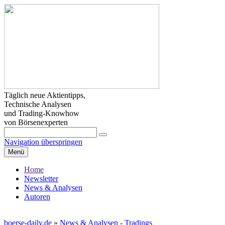
Täglich neue Aktientipps,
Technische Analysen
und Trading-Knowhow
von Börsenexperten
Navigation überspringen
Menü
Home
Newsletter
News & Analysen
Autoren
boerse-daily.de
»
News & Analysen - Tradings