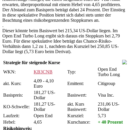
erwarten, überproportional mit einem Hebel von 4,65 profitieren.
Der Abstand zum Basispreis beträgt dabei 24 Prozent. Der Einstieg
in diese spekulative Position bietet sich dabei stets unter der
Beachtung eines risikobegrenzenden Stoppkurses an.
.
Dieser könnte beim Basiswert bei 215,34 US-Dollar liegen. Im
Open End Turbo Long ergibt sich daraus ein Stoppkurs bei 2,79
Euro. Für diese spekulative Idee beträgt das Chance-Risiko-
Verhältnis dann 1,2 zu 1, nachdem das Kursziel bei 250,85 US-
Dollar liegt (5,73 Euro beim Derivat).
Strategie für steigende Kurse
Open End
WKN:
KB3CNB
Typ:
Turbo Long
4,09 - 4,10
akt. Kurs:
Emittent:
Citigroup
Euro
181,27 US-
Basispreis:
Basiswert:
Visa Inc.
Dollar
181,27 US-
akt. Kurs
231,06 US-
KO-Schwelle:
Dollar
Basiswert:
Dollar
Laufzeit:
Open End
Kursziel:
5,73
Hebel:
4,65
Kurschance:
+ 40 Prozent
Risikohinweis: