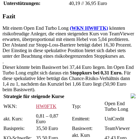
Unterstützungen:
40,19
//
36,95 Euro
Fazit
Mit einem Open End Turbo Long
(WKN HW0FTK)
könnten
risikofreudige Anleger, die einen steigenden Kurs von TeamViewer
erwarten, überproportional mit einem Hebel von 5,04 profitieren.
Der Abstand zur Stopp-Loss-Barriere beträgt dabei 16,30 Prozent.
Der Einstieg in diese spekulative Position bietet sich dabei stets
unter der Beachtung eines risikobegrenzenden Stoppkurses an.
.
Dieser könnte beim Basiswert bei 37,44 Euro liegen. Im Open End
Turbo Long ergibt sich daraus ein
Stoppkurs bei 0,31 Euro.
Für
diese spekulative Idee beträgt das Chance-Risiko-Verhältnis dann
1,4 zu 1, nachdem das Kursziel bei 1,66 Euro liegt (50,90 Euro
beim Basiswert).
Strategie für steigende Kurse
Open End
WKN:
HW0FTK
Typ:
Turbo Long
0,81 – 0,87
akt. Kurs:
Emittent:
UniCredit
Euro
Basispreis:
35,50 Euro
Basiswert:
TeamViewer
akt. Kurs
KO-Schwelle:
35,50 Euro
42,43 Euro