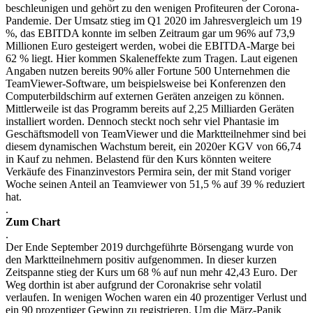
beschleunigen und gehört zu den wenigen Profiteuren der Corona-
Pandemie. Der Umsatz stieg im Q1 2020 im Jahresvergleich um 19
%, das EBITDA konnte im selben Zeitraum gar um 96% auf 73,9
Millionen Euro gesteigert werden, wobei die EBITDA-Marge bei
62 % liegt. Hier kommen Skaleneffekte zum Tragen. Laut eigenen
Angaben nutzen bereits 90% aller Fortune 500 Unternehmen die
TeamViewer-Software, um beispielsweise bei Konferenzen den
Computerbildschirm auf externen Geräten anzeigen zu können.
Mittlerweile ist das Programm bereits auf 2,25 Milliarden Geräten
installiert worden. Dennoch steckt noch sehr viel Phantasie im
Geschäftsmodell von TeamViewer und die Marktteilnehmer sind bei
diesem dynamischen Wachstum bereit, ein 2020er KGV von 66,74
in Kauf zu nehmen. Belastend für den Kurs könnten weitere
Verkäufe des Finanzinvestors Permira sein, der mit Stand voriger
Woche seinen Anteil an Teamviewer von 51,5 % auf 39 % reduziert
hat.
.
Zum Chart
.
Der Ende September 2019 durchgeführte Börsengang wurde von
den Marktteilnehmern positiv aufgenommen. In dieser kurzen
Zeitspanne stieg der Kurs um 68 % auf nun mehr 42,43 Euro. Der
Weg dorthin ist aber aufgrund der Coronakrise sehr volatil
verlaufen. In wenigen Wochen waren ein 40 prozentiger Verlust und
ein 90 prozentiger Gewinn zu registrieren. Um die März-Panik