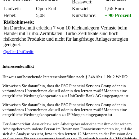
Basiswert:
Laufzeit:
Open End
Kursziel:
1,66 Euro
Hebel:
5,08
Kurschance:
+ 90 Prozent
Risikohinweis:
Im Durchschnitt erleiden 7 von 10 Kleinanlegern Verluste beim
Handel mit Turbo-Zertifikaten. Turbo-Zertifikate sind hoch
risikoreiche Produkte und nicht für langfristige Anlagestrategien
geeignet.
Quelle: UniCredit
Interessenkonflikt
Hinweis auf bestehende Interessenkonflikte nach § 34b Abs. 1 Nr. 2 WpHG:
Wir weisen Sie darauf hin, dass die FSG Financial Services Group oder ein
verbundenes Unternehmen aktuell oder in den letzten zwölf Monaten eine
entgeltliche Werbungskooperation zur UniCredit Bank AG eingegangen ist.
Wir weisen Sie darauf hin, dass die FSG Financial Services Group oder ein
verbundenes Unternehmen aktuell oder in den letzten zwölf Monaten eine
entgeltliche Werbungskooperation zu JP Morgan eingegangen ist.
Der Autor erklärt, dass er bzw. sein Arbeitgeber oder eine mit ihm oder seinem
Arbeitgeber verbundene Person im Besitz von Finanzinstrumenten ist, auf die
sich die Analyse bezieht, bzw. in den letzten 12 Monaten an der Emission des
analysierten Finanzinstruments beteiligt war. Hierdurch besteht die
Möglichkeit