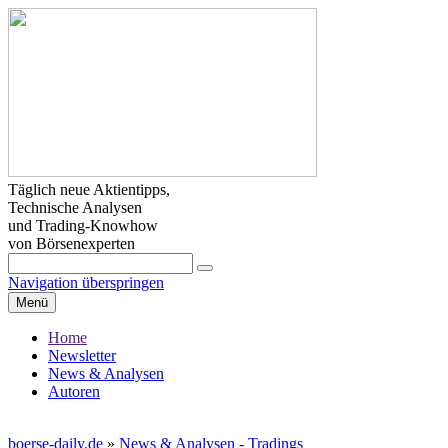
Täglich neue Aktientipps,
Technische Analysen
und Trading-Knowhow
von Börsenexperten
Navigation überspringen
Menü
Home
Newsletter
News & Analysen
Autoren
boerse-daily.de
»
News & Analysen - Tradings