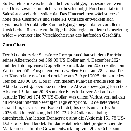
Softwaretitel inzwischen deutlich vorsichtiger, insbesondere wenn
das Umsatzwachstum nicht stark beschleunigt. Fundamental steht
Salesforce weiterhin solide da. Das Unternehmen wächst, erzielt
hohe freie Cashflows und seine KI-Umsätze entwickeln sich
dynamisch. Der aktuelle Kursrückgang spiegelt daher vor allem
Unsicherheit über die zukünftige KI-Strategie und deren Umsetzung
wider – weniger eine Verschlechterung des laufenden Geschäfts.
Zum Chart
Der Aktienkurs der Salesforce Incorporated hat seit dem Erreichen
seines Allzeithochs bei 369,00 US-Dollar am 4. Dezember 2024
und der Bildung eines Doppeltops am 28. Januar 2025 deutlich an
Wert eingebüßt. Ausgehend vom zweiten Hoch am 28. Januar fiel
der Kurs relativ rasch und erreichte am 7. April 2025 ein partielles
Tief bei 230,00 US-Dollar. Von diesem Punkt an erholte sich die
Aktie kurzzeitig, bevor sie eine leichte Abwärtsbewegung fortsetzte.
Ab dem 13. Januar 2026 sank der Kurs in kurzer Zeit auf das
partielle Tief bei 174,57 US-Dollar, was einem Verlust von nahezu
48 Prozent innerhalb weniger Tage entspricht. Es deutete vieles
darauf hin, dass sich ein Boden bildet, bis der Kurs am 16. Juni
2026 die Unterstützung bei 162,72 US-Dollar nachhaltig
durchbrach. Am letzten Donnerstag ging die Aktie mit 151,78 US-
Dollar aus dem Handel. Fundamental betrachtet prognostiziert der
Marktkonsens für die Gewinnentwicklung von 2025/26 bis zum