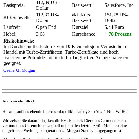
112,39 US-
Basispreis:
Basiswert:
Salesforce, Inc.
Dollar
112,39 US-
akt. Kurs
151,78 US-
KO-Schwelle:
Dollar
Basiswert:
Dollar
Laufzeit:
Open End
Kursziel:
6,44 Euro
Hebel:
3,68
Kurschance:
+ 78 Prozent
Risikohinweis:
Im Durchschnitt erleiden 7 von 10 Kleinanlegern Verluste beim
Handel mit Turbo-Zertifikaten. Turbo-Zertifikate sind hoch
risikoreiche Produkte und nicht für langfristige Anlagestrategien
geeignet.
Quelle J.P. Morgan
Interessenkonflikt
Hinweis auf bestehende Interessenkonflikte nach § 34b Abs. 1 Nr. 2 WpHG:
Wir weisen Sie darauf hin, dass die FSG Financial Services Group oder ein
verbundenes Unternehmen aktuell oder in den letzten zwölf Monaten eine
entgeltliche Werbungskooperation zu Morgan Stanley eingegangen ist.