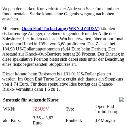
Wegen der starken Kursverluste der Aktie von Salesforce und der
fundamentalen Stärke könnte eine Gegenbewegung nach oben
anstehen.
Mit einem
Open End Turbo Long (WKN JZ6USV)
könnten
risikofreudige Anleger, die einen steigenden Kurs der Aktie der
Salesforce, Inc. in den nächsten Wochen erwarten, überproportional
von einem Hebel in Höhe von 3,68 profitieren. Das Ziel sei bei
184,98 US-Dollar angenommen (6,44 Euro beim Derivat). Der
Abstand zur Knock-Out-Barriere beträgt 26 Prozent. Der Einstieg in
diese spekulative Position bietet sich dabei stets unter der Beachtung
eines risikobegrenzenden Stoppkurses an.
Dieser könnte beim Basiswert bei 131,01 US-Dollar platziert
werden. Im Open End Turbo Long ergibt sich daraus ein Stoppkurs
von 1,74 Euro. Für diese spekulative Idee beträgt das Chance-
Risiko-Verhältnis dann 1,5 zu 1.
Strategie für steigende Kurse
Open End
WKN:
JZ6USV
Typ:
Turbo Long
3,55 – 3,62
akt. Kurs:
Emittent:
JP Morgan
Euro