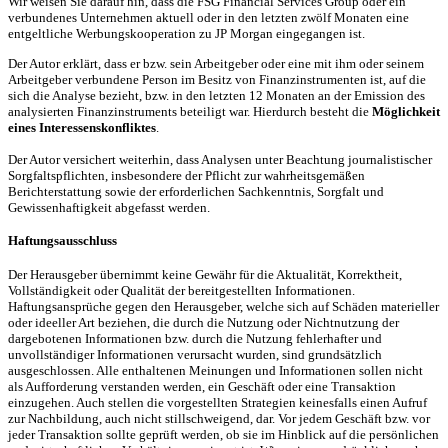
Wir weisen Sie darauf hin, dass die FSG Financial Services Group oder ein
verbundenes Unternehmen aktuell oder in den letzten zwölf Monaten eine
entgeltliche Werbungskooperation zu JP Morgan eingegangen ist.
Der Autor erklärt, dass er bzw. sein Arbeitgeber oder eine mit ihm oder seinem
Arbeitgeber verbundene Person im Besitz von Finanzinstrumenten ist, auf die
sich die Analyse bezieht, bzw. in den letzten 12 Monaten an der Emission des
analysierten Finanzinstruments beteiligt war. Hierdurch besteht die
Möglichkeit
eines Interessenskonfliktes
.
Der Autor versichert weiterhin, dass Analysen unter Beachtung journalistischer
Sorgfaltspflichten, insbesondere der Pflicht zur wahrheitsgemäßen
Berichterstattung sowie der erforderlichen Sachkenntnis, Sorgfalt und
Gewissenhaftigkeit abgefasst werden.
Haftungsausschluss
Der Herausgeber übernimmt keine Gewähr für die Aktualität, Korrektheit,
Vollständigkeit oder Qualität der bereitgestellten Informationen.
Haftungsansprüche gegen den Herausgeber, welche sich auf Schäden materieller
oder ideeller Art beziehen, die durch die Nutzung oder Nichtnutzung der
dargebotenen Informationen bzw. durch die Nutzung fehlerhafter und
unvollständiger Informationen verursacht wurden, sind grundsätzlich
ausgeschlossen. Alle enthaltenen Meinungen und Informationen sollen nicht
als Aufforderung verstanden werden, ein Geschäft oder eine Transaktion
einzugehen. Auch stellen die vorgestellten Strategien keinesfalls einen Aufruf
zur Nachbildung, auch nicht stillschweigend, dar. Vor jedem Geschäft bzw. vor
jeder Transaktion sollte geprüft werden, ob sie im Hinblick auf die persönlichen