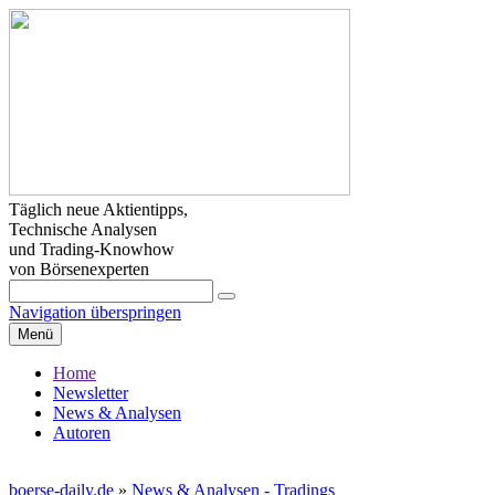
Täglich neue Aktientipps,
Technische Analysen
und Trading-Knowhow
von Börsenexperten
Navigation überspringen
Menü
Home
Newsletter
News & Analysen
Autoren
boerse-daily.de
»
News & Analysen - Tradings