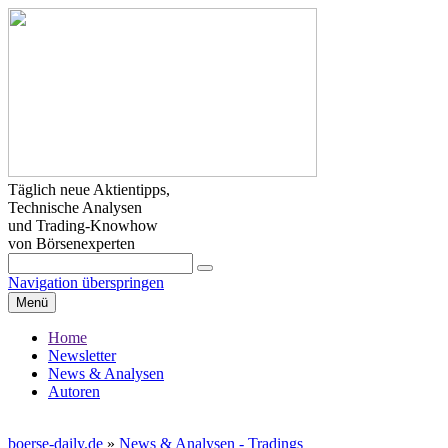
Täglich neue Aktientipps,
Technische Analysen
und Trading-Knowhow
von Börsenexperten
Navigation überspringen
Menü
Home
Newsletter
News & Analysen
Autoren
boerse-daily.de
»
News & Analysen - Tradings