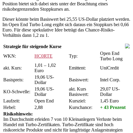
Position bietet sich dabei stets unter der Beachtung eines
risikobegrenzenden Stoppkurses an.
Dieser könnte beim Basiswert bei 25,55 US-Dollar platziert werden.
Im Open End Turbo Long ergibt sich daraus ein Stoppkurs bei 0,66
Euro. Für diese spekulative Idee beträgt das Chance-Risiko-
Verhältnis dann 1,2 zu 1.
Strategie für steigende Kurse
Open End
WKN:
HC0RTE
Typ:
Turbo Long
1,01 – 1,02
akt. Kurs:
Emittent:
UniCredit
Euro
19,06 US-
Basispreis:
Basiswert:
Intel Corp.
Dollar
19,06 US-
akt. Kurs
29,07 US-
KO-Schwelle:
Dollar
Basiswert:
Dollar
Laufzeit:
Open End
Kursziel:
1,45 Euro
Hebel:
2,88
Kurschance:
+ 43 Prozent
Risikohinweis:
Im Durchschnitt erleiden 7 von 10 Kleinanlegern Verluste beim
Handel mit Turbo-Zertifikaten. Turbo-Zertifikate sind hoch
risikoreiche Produkte und nicht für langfristige Anlagestrategien