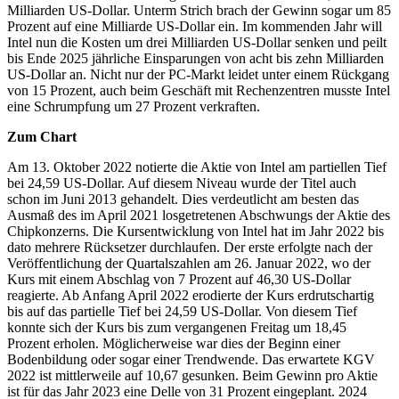
Milliarden US-Dollar. Unterm Strich brach der Gewinn sogar um 85
Prozent auf eine Milliarde US-Dollar ein. Im kommenden Jahr will
Intel nun die Kosten um drei Milliarden US-Dollar senken und peilt
bis Ende 2025 jährliche Einsparungen von acht bis zehn Milliarden
US-Dollar an. Nicht nur der PC-Markt leidet unter einem Rückgang
von 15 Prozent, auch beim Geschäft mit Rechenzentren musste Intel
eine Schrumpfung um 27 Prozent verkraften.
Zum Chart
Am 13. Oktober 2022 notierte die Aktie von Intel am partiellen Tief
bei 24,59 US-Dollar. Auf diesem Niveau wurde der Titel auch
schon im Juni 2013 gehandelt. Dies verdeutlicht am besten das
Ausmaß des im April 2021 losgetretenen Abschwungs der Aktie des
Chipkonzerns. Die Kursentwicklung von Intel hat im Jahr 2022 bis
dato mehrere Rücksetzer durchlaufen. Der erste erfolgte nach der
Veröffentlichung der Quartalszahlen am 26. Januar 2022, wo der
Kurs mit einem Abschlag von 7 Prozent auf 46,30 US-Dollar
reagierte. Ab Anfang April 2022 erodierte der Kurs erdrutschartig
bis auf das partielle Tief bei 24,59 US-Dollar. Von diesem Tief
konnte sich der Kurs bis zum vergangenen Freitag um 18,45
Prozent erholen. Möglicherweise war dies der Beginn einer
Bodenbildung oder sogar einer Trendwende. Das erwartete KGV
2022 ist mittlerweile auf 10,67 gesunken. Beim Gewinn pro Aktie
ist für das Jahr 2023 eine Delle von 31 Prozent eingeplant. 2024