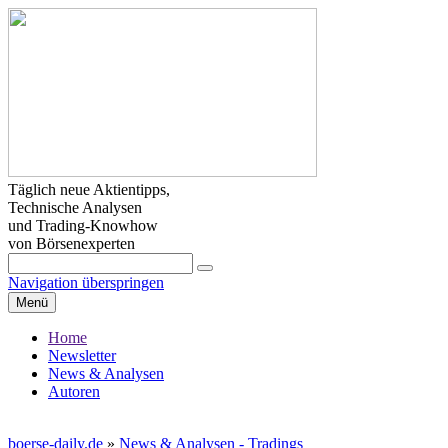
Täglich neue Aktientipps,
Technische Analysen
und Trading-Knowhow
von Börsenexperten
Navigation überspringen
Menü
Home
Newsletter
News & Analysen
Autoren
boerse-daily.de
»
News & Analysen - Tradings