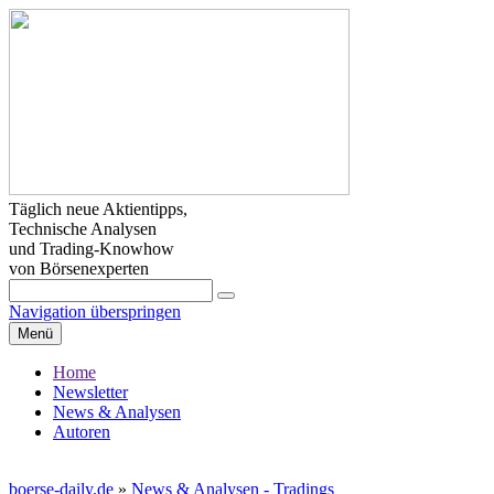
Täglich neue Aktientipps,
Technische Analysen
und Trading-Knowhow
von Börsenexperten
Navigation überspringen
Menü
Home
Newsletter
News & Analysen
Autoren
boerse-daily.de
»
News & Analysen - Tradings