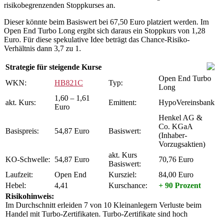
risikobegrenzenden Stoppkurses an.
Dieser könnte beim Basiswert bei 67,50 Euro platziert werden. Im
Open End Turbo Long ergibt sich daraus ein Stoppkurs von 1,28
Euro. Für diese spekulative Idee beträgt das Chance-Risiko-
Verhältnis dann 3,7 zu 1.
Strategie für steigende Kurse
Open End Turbo
WKN:
HB821C
Typ:
Long
1,60 – 1,61
akt. Kurs:
Emittent:
HypoVereinsbank
Euro
Henkel AG &
Co. KGaA
Basispreis:
54,87 Euro
Basiswert:
(Inhaber-
Vorzugsaktien)
akt. Kurs
KO-Schwelle:
54,87 Euro
70,76 Euro
Basiswert:
Laufzeit:
Open End
Kursziel:
84,00 Euro
Hebel:
4,41
Kurschance:
+ 90 Prozent
Risikohinweis:
Im Durchschnitt erleiden 7 von 10 Kleinanlegern Verluste beim
Handel mit Turbo-Zertifikaten. Turbo-Zertifikate sind hoch