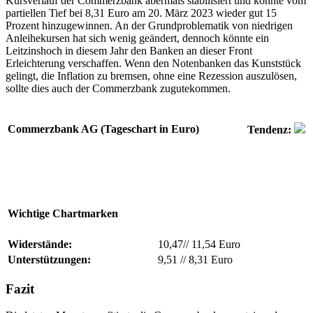
Kursverlauf der Commerzbank abermals stabilisiert und konnte vom
partiellen Tief bei 8,31 Euro am 20. März 2023 wieder gut 15
Prozent hinzugewinnen. An der Grundproblematik von niedrigen
Anleihekursen hat sich wenig geändert, dennoch könnte ein
Leitzinshoch in diesem Jahr den Banken an dieser Front
Erleichterung verschaffen. Wenn den Notenbanken das Kunststück
gelingt, die Inflation zu bremsen, ohne eine Rezession auszulösen,
sollte dies auch der Commerzbank zugutekommen.
Commerzbank AG (Tageschart in Euro)
Tendenz:
Wichtige Chartmarken
Widerstände:
10,47
//
11,54 Euro
Unterstützungen:
9,51
//
8,31 Euro
Fazit