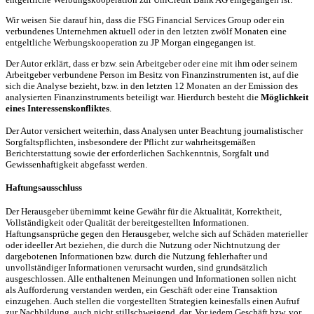
Wir weisen Sie darauf hin, dass die FSG Financial Services Group oder ein
verbundenes Unternehmen aktuell oder in den letzten zwölf Monaten eine
entgeltliche Werbungskooperation zu JP Morgan eingegangen ist.
Der Autor erklärt, dass er bzw. sein Arbeitgeber oder eine mit ihm oder seinem
Arbeitgeber verbundene Person im Besitz von Finanzinstrumenten ist, auf die
sich die Analyse bezieht, bzw. in den letzten 12 Monaten an der Emission des
analysierten Finanzinstruments beteiligt war. Hierdurch besteht die
Möglichkeit
eines Interessenskonfliktes
.
Der Autor versichert weiterhin, dass Analysen unter Beachtung journalistischer
Sorgfaltspflichten, insbesondere der Pflicht zur wahrheitsgemäßen
Berichterstattung sowie der erforderlichen Sachkenntnis, Sorgfalt und
Gewissenhaftigkeit abgefasst werden.
Haftungsausschluss
Der Herausgeber übernimmt keine Gewähr für die Aktualität, Korrektheit,
Vollständigkeit oder Qualität der bereitgestellten Informationen.
Haftungsansprüche gegen den Herausgeber, welche sich auf Schäden materieller
oder ideeller Art beziehen, die durch die Nutzung oder Nichtnutzung der
dargebotenen Informationen bzw. durch die Nutzung fehlerhafter und
unvollständiger Informationen verursacht wurden, sind grundsätzlich
ausgeschlossen. Alle enthaltenen Meinungen und Informationen sollen nicht
als Aufforderung verstanden werden, ein Geschäft oder eine Transaktion
einzugehen. Auch stellen die vorgestellten Strategien keinesfalls einen Aufruf
zur Nachbildung, auch nicht stillschweigend, dar. Vor jedem Geschäft bzw. vor