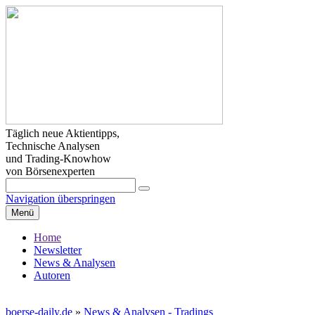
Täglich neue Aktientipps,
Technische Analysen
und Trading-Knowhow
von Börsenexperten
Navigation überspringen
Menü
Home
Newsletter
News & Analysen
Autoren
boerse-daily.de
»
News & Analysen - Tradings