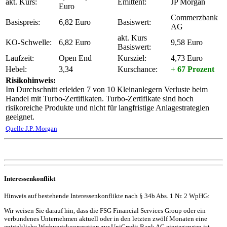
akt. Kurs:
Emittent:
JP Morgan
Euro
Commerzbank
Basispreis:
6,82 Euro
Basiswert:
AG
akt. Kurs
KO-Schwelle:
6,82 Euro
9,58 Euro
Basiswert:
Laufzeit:
Open End
Kursziel:
4,73 Euro
Hebel:
3,34
Kurschance:
+ 67 Prozent
Risikohinweis:
Im Durchschnitt erleiden 7 von 10 Kleinanlegern Verluste beim
Handel mit Turbo-Zertifikaten. Turbo-Zertifikate sind hoch
risikoreiche Produkte und nicht für langfristige Anlagestrategien
geeignet.
Quelle J.P. Morgan
Interessenkonflikt
Hinweis auf bestehende Interessenkonflikte nach § 34b Abs. 1 Nr. 2 WpHG:
Wir weisen Sie darauf hin, dass die FSG Financial Services Group oder ein
verbundenes Unternehmen aktuell oder in den letzten zwölf Monaten eine
entgeltliche Werbungskooperation zur UniCredit Bank AG eingegangen ist.