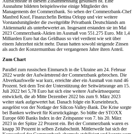
Aufsichtsräte in diesem Zusammenhang gesunken ist. Eine
Ausnahme bildeten beispielsweise einige Mitglieder des
Managements der Commerzbank. So sehen der Commerzbank-Chef
Manfred Knof, Finanzchefin Bettina Orlopp und vier weitere
Vorstandsmitglieder die zweitgrößte Privatbank Deutschlands am
Aktienmarkt als unterbewertet an. Insgesamt erstanden sie im Mai
2023 Commerzbank-Aktien im Ausmaß von 551.275 Euro. Mit 1,4
Milliarden Euro hat das Geldhaus so viel verdient wie seit über
einem Jahrzehnt nicht mehr. Daran hatten sowohl steigende Zinsen
als auch der Konzernumbau der vergangenen Jahre ihren Anteil.
Zum Chart
Parallel zum russischen Einmarsch in die Ukraine am 24. Februar
2022 wurde der Aufwärtstrend der Commerzbank gebrochen. Die
Abverkaufswelle war kurz, erreichte aber ein Ausmaß von rund 46
Prozent. Seit dem Test der Unterstützung der Seitwärtsrange am 15.
Juli 2022 bei 5,78 Euro hat sich eine weitere Aufwärtssequenz
entwickelt, die ab Mitte Dezember 2022 bis zum 9. März 2023
weiter stark aufgewertet hat. Danach folgte ein Kurseinbruch,
ausgelöst von der Notlage der Silicon-Valley-Bank. Die Krise sorgte
bei Banken weltweit für Kursrückgänge. So büßte der STOXX
Europe 600 Banks Index in der Zeitspanne von 7. bis 20. März
2023 in der Spitze 22 Prozent ein. Bei der Commerzbank waren es
knapp 30 Prozent in selben Zeitabschnitt. Mittlerweile hat sich der