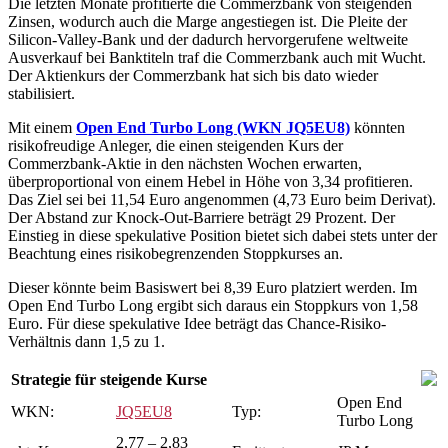
Die letzten Monate profitierte die Commerzbank von steigenden
Zinsen, wodurch auch die Marge angestiegen ist. Die Pleite der
Silicon-Valley-Bank und der dadurch hervorgerufene weltweite
Ausverkauf bei Banktiteln traf die Commerzbank auch mit Wucht.
Der Aktienkurs der Commerzbank hat sich bis dato wieder
stabilisiert.
Mit einem
Open End Turbo Long (WKN JQ5EU8)
könnten
risikofreudige Anleger, die einen steigenden Kurs der
Commerzbank-Aktie in den nächsten Wochen erwarten,
überproportional von einem Hebel in Höhe von 3,34 profitieren.
Das Ziel sei bei 11,54 Euro angenommen (4,73 Euro beim Derivat).
Der Abstand zur Knock-Out-Barriere beträgt 29 Prozent. Der
Einstieg in diese spekulative Position bietet sich dabei stets unter der
Beachtung eines risikobegrenzenden Stoppkurses an.
Dieser könnte beim Basiswert bei 8,39 Euro platziert werden. Im
Open End Turbo Long ergibt sich daraus ein Stoppkurs von 1,58
Euro. Für diese spekulative Idee beträgt das Chance-Risiko-
Verhältnis dann 1,5 zu 1.
Strategie für steigende Kurse
Open End
WKN:
JQ5EU8
Typ:
Turbo Long
2,77 – 2,83