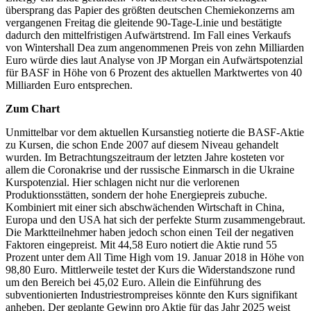
übersprang das Papier des größten deutschen Chemiekonzerns am
vergangenen Freitag die gleitende 90-Tage-Linie und bestätigte
dadurch den mittelfristigen Aufwärtstrend. Im Fall eines Verkaufs
von Wintershall Dea zum angenommenen Preis von zehn Milliarden
Euro würde dies laut Analyse von JP Morgan ein Aufwärtspotenzial
für BASF in Höhe von 6 Prozent des aktuellen Marktwertes von 40
Milliarden Euro entsprechen.
Zum Chart
Unmittelbar vor dem aktuellen Kursanstieg notierte die BASF-Aktie
zu Kursen, die schon Ende 2007 auf diesem Niveau gehandelt
wurden. Im Betrachtungszeitraum der letzten Jahre kosteten vor
allem die Coronakrise und der russische Einmarsch in die Ukraine
Kurspotenzial. Hier schlagen nicht nur die verlorenen
Produktionsstätten, sondern der hohe Energiepreis zubuche.
Kombiniert mit einer sich abschwächenden Wirtschaft in China,
Europa und den USA hat sich der perfekte Sturm zusammengebraut.
Die Marktteilnehmer haben jedoch schon einen Teil der negativen
Faktoren eingepreist. Mit 44,58 Euro notiert die Aktie rund 55
Prozent unter dem All Time High vom 19. Januar 2018 in Höhe von
98,80 Euro. Mittlerweile testet der Kurs die Widerstandszone rund
um den Bereich bei 45,02 Euro. Allein die Einführung des
subventionierten Industriestrompreises könnte den Kurs signifikant
anheben. Der geplante Gewinn pro Aktie für das Jahr 2025 weist