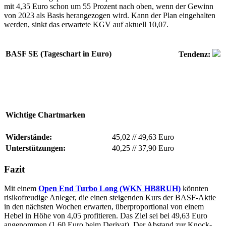
mit 4,35 Euro schon um 55 Prozent nach oben, wenn der Gewinn
von 2023 als Basis herangezogen wird. Kann der Plan eingehalten
werden, sinkt das erwartete KGV auf aktuell 10,07.
BASF SE (Tageschart in Euro)
Tendenz:
Wichtige Chartmarken
Widerstände:
45,02
//
49,63 Euro
Unterstützungen:
40,25
//
37,90 Euro
Fazit
Mit einem
Open End Turbo Long (WKN HB8RUH)
könnten
risikofreudige Anleger, die einen steigenden Kurs der BASF-Aktie
in den nächsten Wochen erwarten, überproportional von einem
Hebel in Höhe von 4,05 profitieren. Das Ziel sei bei 49,63 Euro
angenommen (1,60 Euro beim Derivat). Der Abstand zur Knock-