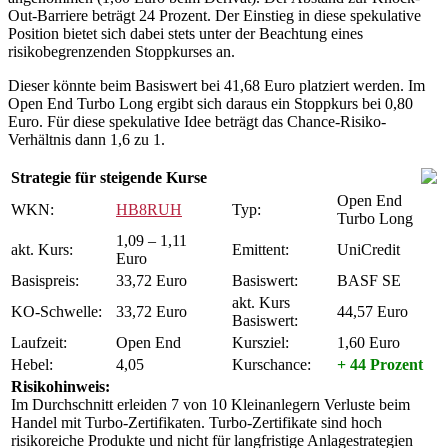
Out-Barriere beträgt 24 Prozent. Der Einstieg in diese spekulative
Position bietet sich dabei stets unter der Beachtung eines
risikobegrenzenden Stoppkurses an.
Dieser könnte beim Basiswert bei 41,68 Euro platziert werden. Im
Open End Turbo Long ergibt sich daraus ein Stoppkurs bei 0,80
Euro. Für diese spekulative Idee beträgt das Chance-Risiko-
Verhältnis dann 1,6 zu 1.
Strategie für steigende Kurse
Open End
WKN:
HB8RUH
Typ:
Turbo Long
1,09 – 1,11
akt. Kurs:
Emittent:
UniCredit
Euro
Basispreis:
33,72 Euro
Basiswert:
BASF SE
akt. Kurs
KO-Schwelle:
33,72 Euro
44,57 Euro
Basiswert:
Laufzeit:
Open End
Kursziel:
1,60 Euro
Hebel:
4,05
Kurschance:
+ 44 Prozent
Risikohinweis:
Im Durchschnitt erleiden 7 von 10 Kleinanlegern Verluste beim
Handel mit Turbo-Zertifikaten. Turbo-Zertifikate sind hoch
risikoreiche Produkte und nicht für langfristige Anlagestrategien