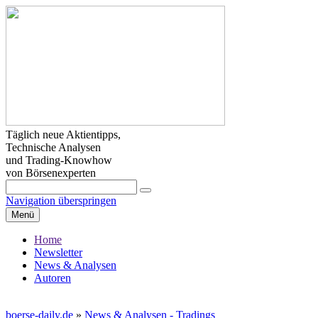
Täglich neue Aktientipps,
Technische Analysen
und Trading-Knowhow
von Börsenexperten
Navigation überspringen
Menü
Home
Newsletter
News & Analysen
Autoren
boerse-daily.de
»
News & Analysen - Tradings