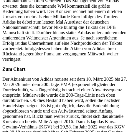
Nationalmannschaften vertreten. Das Management von Adidas
erwartet, dass die kommende WM kommerziell die größte
Bedeutung haben wird. Der Konzern rechnet mit einem direkten
Umsatz von mehr als einer Milliarde Euro infolge des Turniers.
Adidas ist dabei zum letzten Mal Ausrüster der deutschen
Nationalmannschaft, bevor Nike künftig die Trikots der DFB-
Mannschaft stellt. Darüber hinaus stattet Adidas unter anderem den
amtierenden Weltmeister Argentinien aus. Je nach sportlichem
Erfolg ist das Unternehmen auf eine Nachproduktion der Trikots
vorbereitet. Infolgedessen haben die Aktien von Adidas ihren
Rückstand gegenüber Puma am vergangenen Mittwoch weiter
verringert.
Zum Chart
Der Aktienkurs von Adidas notierte seit dem 10. März 2025 bis 27.
Mai 2026 unter dem 200-Tage-EMA (exponentiell gleitender
Durchschnitt), was längerfristig betrachtet einer Abwärtssequenz
entspricht. Mittlerweile wurde die 200-Tage-Linie nach oben
durchbrochen. Ob dies Bestand haben wird, sollen die nächsten
Handelstage zeigen. Es ist gut möglich, dass die Bodenbildung
abgeschlossen wurde und ein Aufwärtstrend seinen Anfang
genommen hat. Blickt man weiter zurück, findet sich das aktuelle
Kursniveau bereits Mitte August 2016. Damals lag das Kurs-
Gewinn-Verhältnis (KGV) bei 29,58. Im Jahr 2022 war das KGV