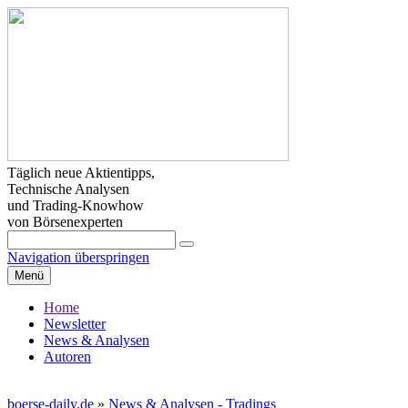
Täglich neue Aktientipps,
Technische Analysen
und Trading-Knowhow
von Börsenexperten
Navigation überspringen
Menü
Home
Newsletter
News & Analysen
Autoren
boerse-daily.de
»
News & Analysen - Tradings