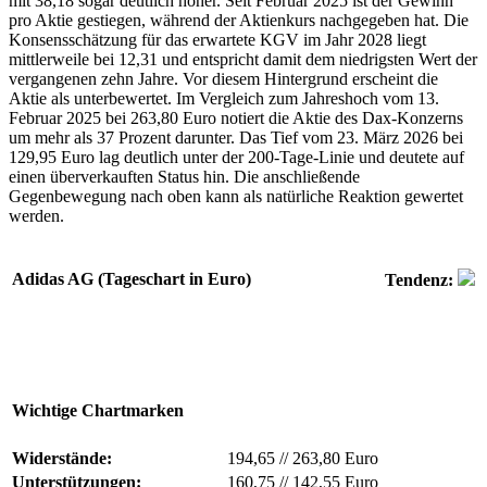
mit 38,18 sogar deutlich höher. Seit Februar 2025 ist der Gewinn
pro Aktie gestiegen, während der Aktienkurs nachgegeben hat. Die
Konsensschätzung für das erwartete KGV im Jahr 2028 liegt
mittlerweile bei 12,31 und entspricht damit dem niedrigsten Wert der
vergangenen zehn Jahre. Vor diesem Hintergrund erscheint die
Aktie als unterbewertet. Im Vergleich zum Jahreshoch vom 13.
Februar 2025 bei 263,80 Euro notiert die Aktie des Dax-Konzerns
um mehr als 37 Prozent darunter. Das Tief vom 23. März 2026 bei
129,95 Euro lag deutlich unter der 200-Tage-Linie und deutete auf
einen überverkauften Status hin. Die anschließende
Gegenbewegung nach oben kann als natürliche Reaktion gewertet
werden.
Adidas AG (Tageschart in Euro)
Tendenz:
Wichtige Chartmarken
Widerstände:
194,65
//
263,80 Euro
Unterstützungen:
160,75
//
142,55 Euro