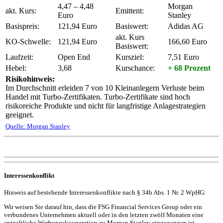
4,47 – 4,48
Morgan
akt. Kurs:
Emittent:
Euro
Stanley
Basispreis:
121,94 Euro
Basiswert:
Adidas AG
akt. Kurs
KO-Schwelle:
121,94 Euro
166,60 Euro
Basiswert:
Laufzeit:
Open End
Kursziel:
7,51 Euro
Hebel:
3,68
Kurschance:
+ 68 Prozent
Risikohinweis:
Im Durchschnitt erleiden 7 von 10 Kleinanlegern Verluste beim
Handel mit Turbo-Zertifikaten. Turbo-Zertifikate sind hoch
risikoreiche Produkte und nicht für langfristige Anlagestrategien
geeignet.
Quelle: Morgan Stanley
Interessenkonflikt
Hinweis auf bestehende Interessenkonflikte nach § 34b Abs. 1 Nr. 2 WpHG:
Wir weisen Sie darauf hin, dass die FSG Financial Services Group oder ein
verbundenes Unternehmen aktuell oder in den letzten zwölf Monaten eine
entgeltliche Werbungskooperation zu Morgan Stanley eingegangen ist.