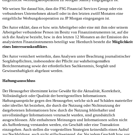
Wir weisen Sie darauf hin, dass die FSG Financial Services Group oder ein
verbundenes Unternehmen aktuell oder in den letzten zwölf Monaten eine
entgeltliche Werbungskooperation zu JP Morgan eingegangen ist.
Der Autor erklärt, dass er bzw. sein Arbeitgeber oder eine mit ihm oder seinem
Arbeitgeber verbundene Person im Besitz von Finanzinstrumenten ist, auf die
sich die Analyse bezieht, bzw. in den letzten 12 Monaten an der Emission des
analysierten Finanzinstruments beteiligt war. Hierdurch besteht die
Möglichkeit
eines Interessenskonfliktes
.
Der Autor versichert weiterhin, dass Analysen unter Beachtung journalistischer
Sorgfaltspflichten, insbesondere der Pflicht zur wahrheitsgemäßen
Berichterstattung sowie der erforderlichen Sachkenntnis, Sorgfalt und
Gewissenhaftigkeit abgefasst werden.
Haftungsausschluss
Der Herausgeber übernimmt keine Gewähr für die Aktualität, Korrektheit,
Vollständigkeit oder Qualität der bereitgestellten Informationen.
Haftungsansprüche gegen den Herausgeber, welche sich auf Schäden materieller
oder ideeller Art beziehen, die durch die Nutzung oder Nichtnutzung der
dargebotenen Informationen bzw. durch die Nutzung fehlerhafter und
unvollständiger Informationen verursacht wurden, sind grundsätzlich
ausgeschlossen. Alle enthaltenen Meinungen und Informationen sollen nicht
als Aufforderung verstanden werden, ein Geschäft oder eine Transaktion
einzugehen. Auch stellen die vorgestellten Strategien keinesfalls einen Aufruf
zur Nachbildung, auch nicht stillschweigend, dar. Vor jedem Geschäft bzw. vor