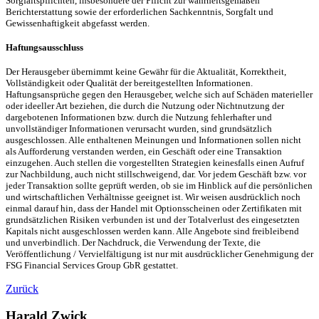
Sorgfaltspflichten, insbesondere der Pflicht zur wahrheitsgemäßen
Berichterstattung sowie der erforderlichen Sachkenntnis, Sorgfalt und
Gewissenhaftigkeit abgefasst werden.
Haftungsausschluss
Der Herausgeber übernimmt keine Gewähr für die Aktualität, Korrektheit,
Vollständigkeit oder Qualität der bereitgestellten Informationen.
Haftungsansprüche gegen den Herausgeber, welche sich auf Schäden materieller
oder ideeller Art beziehen, die durch die Nutzung oder Nichtnutzung der
dargebotenen Informationen bzw. durch die Nutzung fehlerhafter und
unvollständiger Informationen verursacht wurden, sind grundsätzlich
ausgeschlossen. Alle enthaltenen Meinungen und Informationen sollen nicht
als Aufforderung verstanden werden, ein Geschäft oder eine Transaktion
einzugehen. Auch stellen die vorgestellten Strategien keinesfalls einen Aufruf
zur Nachbildung, auch nicht stillschweigend, dar. Vor jedem Geschäft bzw. vor
jeder Transaktion sollte geprüft werden, ob sie im Hinblick auf die persönlichen
und wirtschaftlichen Verhältnisse geeignet ist. Wir weisen ausdrücklich noch
einmal darauf hin, dass der Handel mit Optionsscheinen oder Zertifikaten mit
grundsätzlichen Risiken verbunden ist und der Totalverlust des eingesetzten
Kapitals nicht ausgeschlossen werden kann. Alle Angebote sind freibleibend
und unverbindlich. Der Nachdruck, die Verwendung der Texte, die
Veröffentlichung / Vervielfältigung ist nur mit ausdrücklicher Genehmigung der
FSG Financial Services Group GbR gestattet.
Zurück
Harald Zwick