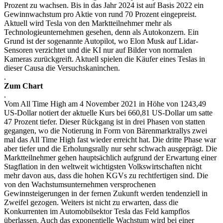
Prozent zu wachsen. Bis in das Jahr 2024 ist auf Basis 2022 ein
Gewinnwachstum pro Aktie von rund 70 Prozent eingepreist.
Aktuell wird Tesla von den Marktteilnehmer mehr als
Technologieunternehmen gesehen, denn als Autokonzern. Ein
Grund ist der sogenannte Autopilot, wo Elon Musk auf Lidar-
Sensoren verzichtet und die KI nur auf Bilder von normalen
Kameras zurückgreift. Aktuell spielen die Käufer eines Teslas in
dieser Causa die Versuchskaninchen.
.
Zum Chart
.
Vom All Time High am 4 November 2021 in Höhe von 1243,49
US-Dollar notiert der aktuelle Kurs bei 660,81 US-Dollar um satte
47 Prozent tiefer. Dieser Rückgang ist in drei Phasen von statten
gegangen, wo die Notierung in Form von Bärenmarktrallys zwei
mal das All Time High fast wieder erreicht hat. Die dritte Phase war
aber tiefer und die Erholungsrally nur sehr schwach ausgeprägt. Die
Marktteilnehmer gehen hauptsächlich aufgrund der Erwartung einer
Stagflation in den weltweit wichtigsten Volkswirtschaften nicht
mehr davon aus, dass die hohen KGVs zu rechtfertigen sind. Die
von den Wachstumsunternehmen versprochenen
Gewinnsteigerungen in der fernen Zukunft werden tendenziell in
Zweifel gezogen. Weiters ist nicht zu erwarten, dass die
Konkurrenten im Automobilsektor Tesla das Feld kampflos
überlassen. Auch das exponentielle Wachstum wird bei einer