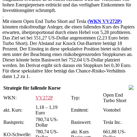
hohen Energiepreisen erdrückt und das verfügbare Einkommen für
Investitionsgüter schrumpft.
.
Mit einem Open End Turbo Short auf Tesla
(WKN VV272P)
könnten risikofreudige Anleger, die einen fallenden Kurs des Papiers
erwarten, überproportional durch einen Hebel von 5,28 profitieren.
Das Ziel sei bei 551,27 US-Dollar angenommen (2,23 Euro beim
Turbo Short). Der Abstand zur Knock Out-Barriere beträgt 18
Prozent. Der Einstieg in diese spekulative Position bietet sich dabei
stets unter der Beachtung eines risikobegrenzenden Stoppkurses an.
Dieser könnte beim Basiswert bei 752,04 US-Dollar platziert
werden. Im Derivat ergibt sich daraus ein Stoppkurs bei 0,30 Euro.
Für diese spekulative Idee beträgt das Chance-Risiko-Verhältnis
dann 1,2 zu 1.
Strategie für fallende Kurse
Open End
WKN:
VV272P
Typ:
Turbo Short
1,18 – 1,19
akt. Kurs:
Emittent:
Vontobel
Euro
780,74 US-
Basispreis:
Basiswert:
Tesla Inc.
Dollar
780,74 US-
akt. Kurs
661,88 US-
KO-Schwelle: