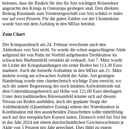
betonen, dass die Risiken für den für Sixt wichtigen Reisesektor
angesichts des Kriegs in Osteuropa gestiegen sind. Den direkten
Beitrag Russlands zum Vorsteuergeschäft von Sixt schätzt er indes
nur auf zwei Prozent. Für die guten Zahlen vor der Ukrainekrise
wurde Sixt mit dem Aufstieg in den MDax belohnt.
.
Zum Chart
.
Der Kriegsausbruch am 24. Februar verschonte auch den
Aktienkurs von Sixt nicht. So wurde die schon angeschlagene Aktie
aufgrund der von Putin im Vorfeld aufgebauten Drohkulisse im
schwachen Marktumfeld verstärkt ab verkauft. Am 7. März wurde
im Lichte der Kriegshandlungen ein erster Boden bei 113,30 Euro
markiert. Auch die formelle Aufnahme in den MDax am 21. März
änderte wenig am schwachen Auftritt der Aktie. Am gestrigen
Handelstag wurde eine charttechnisch wichtige Zone erreicht, wo
sich die untere Begrenzung des noch intakten Aufwärtstrends mit
dem Unterstützungsbereich auf Höhe von 121,00 Euro überlagert.
Unter dem traditionellen Börsenumfeld könnte sich auf diesem
Niveau ein Boden ausbilden, doch der geplante Stopp der
Anleihenkäufe (Quantitative Easing) seitens der Notenbanken in
Kombination mit den ausstehenden Zinsschritten sollte mittelfristig
auch auf den europäischen Kursen lasten. Dennoch wird bei Sixt bis
in das Jahr 2024 mit einem durchschnittlichen Gewinnwachstum je
Aktie von 5 Prozent pro Jahr gerechnet. Dies führt zu einem