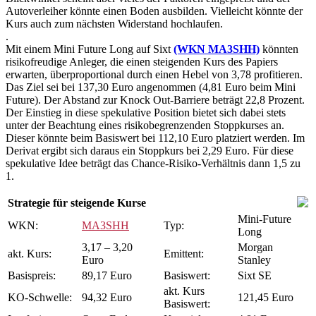
Autoverleiher könnte einen Boden ausbilden. Vielleicht könnte der
Kurs auch zum nächsten Widerstand hochlaufen.
.
Mit einem Mini Future Long auf Sixt
(WKN MA3SHH)
könnten
risikofreudige Anleger, die einen steigenden Kurs des Papiers
erwarten, überproportional durch einen Hebel von 3,78 profitieren.
Das Ziel sei bei 137,30 Euro angenommen (4,81 Euro beim Mini
Future). Der Abstand zur Knock Out-Barriere beträgt 22,8 Prozent.
Der Einstieg in diese spekulative Position bietet sich dabei stets
unter der Beachtung eines risikobegrenzenden Stoppkurses an.
Dieser könnte beim Basiswert bei 112,10 Euro platziert werden. Im
Derivat ergibt sich daraus ein Stoppkurs bei 2,29 Euro. Für diese
spekulative Idee beträgt das Chance-Risiko-Verhältnis dann 1,5 zu
1.
Strategie für steigende Kurse
Mini-Future
WKN:
MA3SHH
Typ:
Long
3,17 – 3,20
Morgan
akt. Kurs:
Emittent:
Euro
Stanley
Basispreis:
89,17 Euro
Basiswert:
Sixt SE
akt. Kurs
KO-Schwelle:
94,32 Euro
121,45 Euro
Basiswert: