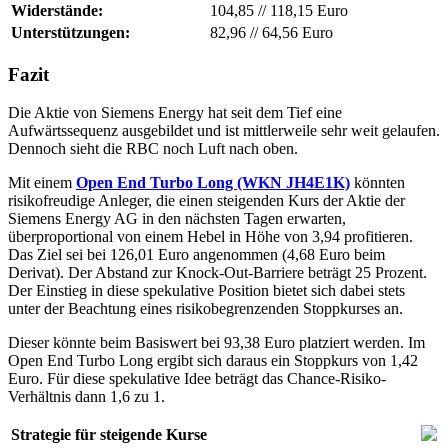
Widerstände:
104,85
//
118,15 Euro
Unterstützungen:
82,96
//
64,56 Euro
Fazit
Die Aktie von Siemens Energy hat seit dem Tief eine
Aufwärtssequenz ausgebildet und ist mittlerweile sehr weit gelaufen.
Dennoch sieht die RBC noch Luft nach oben.
Mit einem
Open End Turbo Long (WKN JH4E1K)
könnten
risikofreudige Anleger, die einen steigenden Kurs der Aktie der
Siemens Energy AG in den nächsten Tagen erwarten,
überproportional von einem Hebel in Höhe von 3,94 profitieren.
Das Ziel sei bei 126,01 Euro angenommen (4,68 Euro beim
Derivat). Der Abstand zur Knock-Out-Barriere beträgt 25 Prozent.
Der Einstieg in diese spekulative Position bietet sich dabei stets
unter der Beachtung eines risikobegrenzenden Stoppkurses an.
Dieser könnte beim Basiswert bei 93,38 Euro platziert werden. Im
Open End Turbo Long ergibt sich daraus ein Stoppkurs von 1,42
Euro. Für diese spekulative Idee beträgt das Chance-Risiko-
Verhältnis dann 1,6 zu 1.
Strategie für steigende Kurse