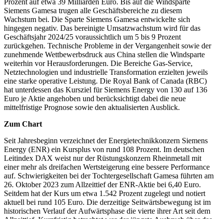
Prozent auf etwa 39 Milliarden Euro. Bis auf die Windsparte
Siemens Gamesa trugen alle Geschäftsbereiche zu diesem
Wachstum bei. Die Sparte Siemens Gamesa entwickelte sich
hingegen negativ. Das bereinigte Umsatzwachstum wird für das
Geschäftsjahr 2024/25 voraussichtlich um 5 bis 9 Prozent
zurückgehen. Technische Probleme in der Vergangenheit sowie der
zunehmende Wettbewerbsdruck aus China stellen die Windsparte
weiterhin vor Herausforderungen. Die Bereiche Gas-Service,
Netztechnologien und industrielle Transformation erzielten jeweils
eine starke operative Leistung. Die Royal Bank of Canada (RBC)
hat unterdessen das Kursziel für Siemens Energy von 130 auf 136
Euro je Aktie angehoben und berücksichtigt dabei die neue
mittelfristige Prognose sowie den aktualisierten Ausblick.
Zum Chart
Seit Jahresbeginn verzeichnet der Energietechnikkonzern Siemens
Energy (ENR) ein Kursplus von rund 108 Prozent. Im deutschen
Leitindex DAX weist nur der Rüstungskonzern Rheinmetall mit
einer mehr als dreifachen Wertsteigerung eine bessere Performance
auf. Schwierigkeiten bei der Tochtergesellschaft Gamesa führten am
26. Oktober 2023 zum Allzeittief der ENR-Aktie bei 6,40 Euro.
Seitdem hat der Kurs um etwa 1.542 Prozent zugelegt und notiert
aktuell bei rund 105 Euro. Die derzeitige Seitwärtsbewegung ist im
historischen Verlauf der Aufwärtsphase die vierte ihrer Art seit dem