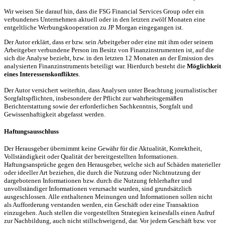
Wir weisen Sie darauf hin, dass die FSG Financial Services Group oder ein
verbundenes Unternehmen aktuell oder in den letzten zwölf Monaten eine
entgeltliche Werbungskooperation zu JP Morgan eingegangen ist.
Der Autor erklärt, dass er bzw. sein Arbeitgeber oder eine mit ihm oder seinem
Arbeitgeber verbundene Person im Besitz von Finanzinstrumenten ist, auf die
sich die Analyse bezieht, bzw. in den letzten 12 Monaten an der Emission des
analysierten Finanzinstruments beteiligt war. Hierdurch besteht die
Möglichkeit
eines Interessenskonfliktes
.
Der Autor versichert weiterhin, dass Analysen unter Beachtung journalistischer
Sorgfaltspflichten, insbesondere der Pflicht zur wahrheitsgemäßen
Berichterstattung sowie der erforderlichen Sachkenntnis, Sorgfalt und
Gewissenhaftigkeit abgefasst werden.
Haftungsausschluss
Der Herausgeber übernimmt keine Gewähr für die Aktualität, Korrektheit,
Vollständigkeit oder Qualität der bereitgestellten Informationen.
Haftungsansprüche gegen den Herausgeber, welche sich auf Schäden materieller
oder ideeller Art beziehen, die durch die Nutzung oder Nichtnutzung der
dargebotenen Informationen bzw. durch die Nutzung fehlerhafter und
unvollständiger Informationen verursacht wurden, sind grundsätzlich
ausgeschlossen. Alle enthaltenen Meinungen und Informationen sollen nicht
als Aufforderung verstanden werden, ein Geschäft oder eine Transaktion
einzugehen. Auch stellen die vorgestellten Strategien keinesfalls einen Aufruf
zur Nachbildung, auch nicht stillschweigend, dar. Vor jedem Geschäft bzw. vor