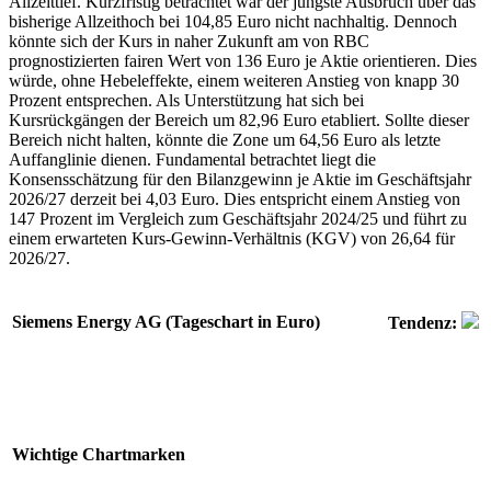
Allzeittief. Kurzfristig betrachtet war der jüngste Ausbruch über das
bisherige Allzeithoch bei 104,85 Euro nicht nachhaltig. Dennoch
könnte sich der Kurs in naher Zukunft am von RBC
prognostizierten fairen Wert von 136 Euro je Aktie orientieren. Dies
würde, ohne Hebeleffekte, einem weiteren Anstieg von knapp 30
Prozent entsprechen. Als Unterstützung hat sich bei
Kursrückgängen der Bereich um 82,96 Euro etabliert. Sollte dieser
Bereich nicht halten, könnte die Zone um 64,56 Euro als letzte
Auffanglinie dienen. Fundamental betrachtet liegt die
Konsensschätzung für den Bilanzgewinn je Aktie im Geschäftsjahr
2026/27 derzeit bei 4,03 Euro. Dies entspricht einem Anstieg von
147 Prozent im Vergleich zum Geschäftsjahr 2024/25 und führt zu
einem erwarteten Kurs-Gewinn-Verhältnis (KGV) von 26,64 für
2026/27.
Siemens Energy AG (Tageschart in Euro)
Tendenz:
Wichtige Chartmarken