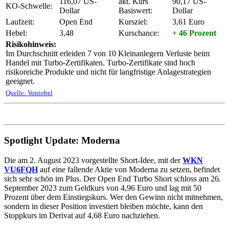
116,07 US-
akt. Kurs
90,17 US-
KO-Schwelle:
Dollar
Basiswert:
Dollar
Laufzeit:
Open End
Kursziel:
3,61 Euro
Hebel:
3,48
Kurschance:
+ 46 Prozent
Risikohinweis:
Im Durchschnitt erleiden 7 von 10 Kleinanlegern Verluste beim
Handel mit Turbo-Zertifikaten. Turbo-Zertifikate sind hoch
risikoreiche Produkte und nicht für langfristige Anlagestrategien
geeignet.
Quelle: Vontobel
Spotlight Update: Moderna
Die am 2. August 2023 vorgestellte Short-Idee, mit der
WKN
VU6FQH
auf eine fallende Aktie von Moderna zu setzen, befindet
sich sehr schön im Plus. Der Open End Turbo Short schloss am 26.
September 2023 zum Geldkurs von 4,96 Euro und lag mit 50
Prozent über dem Einstiegskurs. Wer den Gewinn nicht mitnehmen,
sondern in dieser Position investiert bleiben möchte, kann den
Stoppkurs im Derivat auf 4,68 Euro nachziehen.