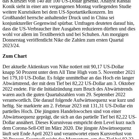
das Kursziel von 140 auf 100 US-Dollar gesenkt. Analyst Randal
Konik sieht in einer am vergangenen Montag vorliegenden Studie
weitere Kursrisiken bei dem US-Sportartikelkonzern. Im
Großhandel herrsche anhaltender Druck und in China sei
konjunktureller Gegenwind spürbar. Umfragen deuteten darauf hin,
dass die US-Verbraucher ihre Ausgaben reduzieren dürften und dies
wohl vor allem im Textilbereich und bei Schuhen. Am morgigen
Donnerstag veröffentlicht Nike die Zahlen zum ersten Quartal
2023/24.
Zum Chart
Der aktuelle Aktienkurs von Nike notiert mit 90,17 US-Dollar
knapp 50 Prozent unter dem All Time High vom 5. November 2021
bei 179,10 US-Dollar. Es folgte unmittelbar an das Hoch ein langer
Abwärtstrend, der mit dem Tief bei 82,22 US-Dollar am 3. Oktober
2022 endete. Für die Initialzündung zum Bruch des Abwärtstrends
waren auch die guten Quartalszahlen vom 29. September 2022
verantwortlich. Die darauf folgende Aufwärtssequenz war kurz und
heftig. Sie markierte am 2. Februar 2023 mit 131,31 US-Dollar ein
partielles Hoch. Die jüngsten Handelswochen sind von einer
Abwärtssequenz geprägt, die sich an das partielle Tief bei 82,22 US-
Dollar annähert. Dieses Kursniveau entspricht dem Level kurz nach
dem Corona-Sell-Off im März 2020. Die jüngste Abwärtssequenz
läuft seit Ende April 2023 und verantwortet einen Kursverlust von