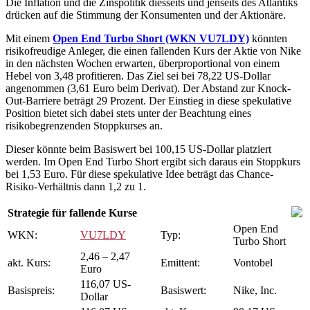
Die Inflation und die Zinspolitik diesseits und jenseits des Atlantiks
drücken auf die Stimmung der Konsumenten und der Aktionäre.
Mit einem
Open End Turbo Short (WKN VU7LDY)
könnten
risikofreudige Anleger, die einen fallenden Kurs der Aktie von Nike
in den nächsten Wochen erwarten, überproportional von einem
Hebel von 3,48 profitieren. Das Ziel sei bei 78,22 US-Dollar
angenommen (3,61 Euro beim Derivat). Der Abstand zur Knock-
Out-Barriere beträgt 29 Prozent. Der Einstieg in diese spekulative
Position bietet sich dabei stets unter der Beachtung eines
risikobegrenzenden Stoppkurses an.
Dieser könnte beim Basiswert bei 100,15 US-Dollar platziert
werden. Im Open End Turbo Short ergibt sich daraus ein Stoppkurs
bei 1,53 Euro. Für diese spekulative Idee beträgt das Chance-
Risiko-Verhältnis dann 1,2 zu 1.
Strategie für fallende Kurse
Open End
WKN:
VU7LDY
Typ:
Turbo Short
2,46 – 2,47
akt. Kurs:
Emittent:
Vontobel
Euro
116,07 US-
Basispreis:
Basiswert:
Nike, Inc.
Dollar