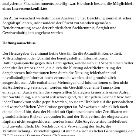
analysierten Finanzinstruments beteiligt war. Hierdurch besteht die
Möglichkeit
eines Interessenskonfliktes
.
Der Autor versichert weiterhin, dass Analysen unter Beachtung journalistischer
Sorgfaltspflichten, insbesondere der Pflicht zur wahrheitsgemäßen
Berichterstattung sowie der erforderlichen Sachkenntnis, Sorgfalt und
Gewissenhaftigkeit abgefasst werden.
Haftungsausschluss
Der Herausgeber übernimmt keine Gewähr für die Aktualität, Korrektheit,
Vollständigkeit oder Qualität der bereitgestellten Informationen.
Haftungsansprüche gegen den Herausgeber, welche sich auf Schäden materieller
oder ideeller Art beziehen, die durch die Nutzung oder Nichtnutzung der
dargebotenen Informationen bzw. durch die Nutzung fehlerhafter und
unvollständiger Informationen verursacht wurden, sind grundsätzlich
ausgeschlossen. Alle enthaltenen Meinungen und Informationen sollen nicht
als Aufforderung verstanden werden, ein Geschäft oder eine Transaktion
einzugehen. Auch stellen die vorgestellten Strategien keinesfalls einen Aufruf
zur Nachbildung, auch nicht stillschweigend, dar. Vor jedem Geschäft bzw. vor
jeder Transaktion sollte geprüft werden, ob sie im Hinblick auf die persönlichen
und wirtschaftlichen Verhältnisse geeignet ist. Wir weisen ausdrücklich noch
einmal darauf hin, dass der Handel mit Optionsscheinen oder Zertifikaten mit
grundsätzlichen Risiken verbunden ist und der Totalverlust des eingesetzten
Kapitals nicht ausgeschlossen werden kann. Alle Angebote sind freibleibend
und unverbindlich. Der Nachdruck, die Verwendung der Texte, die
Veröffentlichung / Vervielfältigung ist nur mit ausdrücklicher Genehmigung der
FSG Financial Services Group GbR gestattet.