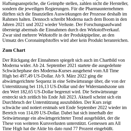
Haftungsansprüche, die Geimpfte stellen, zahlen nicht die Hersteller,
sondern die jeweiligen Regierungen. Für die Pharmaunternehmen
dürften sich die finanziellen Auswirkungen der Prozesse deshalb im
Rahmen halten. Dennoch schreibt Moderna nach dem Boom in den
Jahren 2021 und 2022 wieder Verluste. Der Forschungsaufwand
übersteigt abermals die Einnahmen durch den Wirkstoffverkauf.
Zwar sind mehrere Wirkstoffe in der Produktpipeline, an den
Umsatz des Coronaimpfstoffes wird aber kein Produkt heranreichen.
Zum Chart
Der Rückgang der Einnahmen spiegelt sich auch im Chartbild von
Moderna wider. Ab 24. September 2021 startete die ausgedehnte
Schwächephase des Moderna-Kurses ausgehend vom All Time
High bei 497,49 US-Dollar. Ab 9. März 2022 ging die
abwärtsgerichtete Sequenz in eine Seitwärtsrange über, die von der
Unterstützung bei 116,13 US-Dollar und der Widerstandszone um
den Wert 182,65 US-Dollar begrenzt wird. Die Seitwärtsrange
erstreckt sich zeitlich bis Ende Juli 2023. Aktuell scheint sich ein
Durchbruch der Unterstützung auszubilden. Der Kurs zeigt
schwäche und notiert erstmals seit Ende September 2022 wieder im
Bereich von 114,09 US-Dollar. Dabei hat sich innerhalb der
Seitwärtsrange ein abwärtsgerichteter Trend ausgebildet, der die
These von weiteren Kursverlusten unterstützt. Gemessen am All
Time High hat die Aktie bis dato rund 77 Prozent eingebüßt.