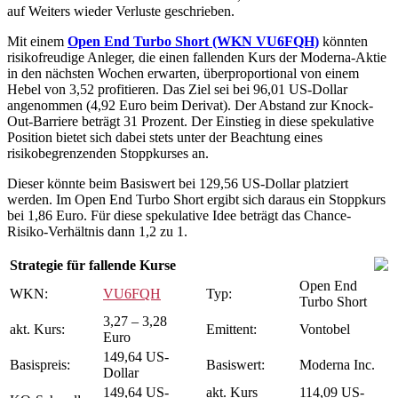
auf Weiters wieder Verluste geschrieben.
Mit einem
Open End Turbo Short (WKN VU6FQH)
könnten
risikofreudige Anleger, die einen fallenden Kurs der Moderna-Aktie
in den nächsten Wochen erwarten, überproportional von einem
Hebel von 3,52 profitieren. Das Ziel sei bei 96,01 US-Dollar
angenommen (4,92 Euro beim Derivat). Der Abstand zur Knock-
Out-Barriere beträgt 31 Prozent. Der Einstieg in diese spekulative
Position bietet sich dabei stets unter der Beachtung eines
risikobegrenzenden Stoppkurses an.
Dieser könnte beim Basiswert bei 129,56 US-Dollar platziert
werden. Im Open End Turbo Short ergibt sich daraus ein Stoppkurs
bei 1,86 Euro. Für diese spekulative Idee beträgt das Chance-
Risiko-Verhältnis dann 1,2 zu 1.
Strategie für fallende Kurse
Open End
WKN:
VU6FQH
Typ:
Turbo Short
3,27 – 3,28
akt. Kurs:
Emittent:
Vontobel
Euro
149,64 US-
Basispreis:
Basiswert:
Moderna Inc.
Dollar
149,64 US-
akt. Kurs
114,09 US-