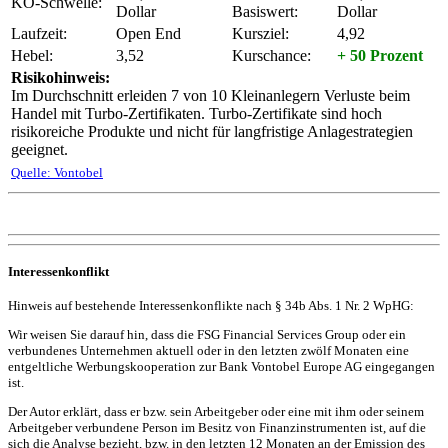
KO-Schwelle:
Dollar
Basiswert:
Dollar
Laufzeit:
Open End
Kursziel:
4,92
Hebel:
3,52
Kurschance:
+ 50 Prozent
Risikohinweis:
Im Durchschnitt erleiden 7 von 10 Kleinanlegern Verluste beim
Handel mit Turbo-Zertifikaten. Turbo-Zertifikate sind hoch
risikoreiche Produkte und nicht für langfristige Anlagestrategien
geeignet.
Quelle: Vontobel
Interessenkonflikt
Hinweis auf bestehende Interessenkonflikte nach § 34b Abs. 1 Nr. 2 WpHG:
Wir weisen Sie darauf hin, dass die FSG Financial Services Group oder ein
verbundenes Unternehmen aktuell oder in den letzten zwölf Monaten eine
entgeltliche Werbungskooperation zur Bank Vontobel Europe AG eingegangen
ist.
Der Autor erklärt, dass er bzw. sein Arbeitgeber oder eine mit ihm oder seinem
Arbeitgeber verbundene Person im Besitz von Finanzinstrumenten ist, auf die
sich die Analyse bezieht, bzw. in den letzten 12 Monaten an der Emission des