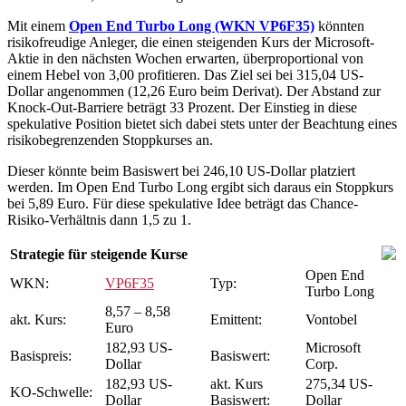
Mit einem
Open End Turbo Long (WKN VP6F35)
könnten
risikofreudige Anleger, die einen steigenden Kurs der Microsoft-
Aktie in den nächsten Wochen erwarten, überproportional von
einem Hebel von 3,00 profitieren. Das Ziel sei bei 315,04 US-
Dollar angenommen (12,26 Euro beim Derivat). Der Abstand zur
Knock-Out-Barriere beträgt 33 Prozent. Der Einstieg in diese
spekulative Position bietet sich dabei stets unter der Beachtung eines
risikobegrenzenden Stoppkurses an.
Dieser könnte beim Basiswert bei 246,10 US-Dollar platziert
werden. Im Open End Turbo Long ergibt sich daraus ein Stoppkurs
bei 5,89 Euro. Für diese spekulative Idee beträgt das Chance-
Risiko-Verhältnis dann 1,5 zu 1.
Strategie für steigende Kurse
Open End
WKN:
VP6F35
Typ:
Turbo Long
8,57 – 8,58
akt. Kurs:
Emittent:
Vontobel
Euro
182,93 US-
Microsoft
Basispreis:
Basiswert:
Dollar
Corp.
182,93 US-
akt. Kurs
275,34 US-
KO-Schwelle:
Dollar
Basiswert:
Dollar