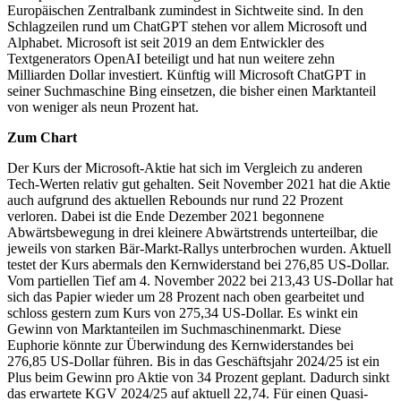
Europäischen Zentralbank zumindest in Sichtweite sind. In den
Schlagzeilen rund um ChatGPT stehen vor allem Microsoft und
Alphabet. Microsoft ist seit 2019 an dem Entwickler des
Textgenerators OpenAI beteiligt und hat nun weitere zehn
Milliarden Dollar investiert. Künftig will Microsoft ChatGPT in
seiner Suchmaschine Bing einsetzen, die bisher einen Marktanteil
von weniger als neun Prozent hat.
Zum Chart
Der Kurs der Microsoft-Aktie hat sich im Vergleich zu anderen
Tech-Werten relativ gut gehalten. Seit November 2021 hat die Aktie
auch aufgrund des aktuellen Rebounds nur rund 22 Prozent
verloren. Dabei ist die Ende Dezember 2021 begonnene
Abwärtsbewegung in drei kleinere Abwärtstrends unterteilbar, die
jeweils von starken Bär-Markt-Rallys unterbrochen wurden. Aktuell
testet der Kurs abermals den Kernwiderstand bei 276,85 US-Dollar.
Vom partiellen Tief am 4. November 2022 bei 213,43 US-Dollar hat
sich das Papier wieder um 28 Prozent nach oben gearbeitet und
schloss gestern zum Kurs von 275,34 US-Dollar. Es winkt ein
Gewinn von Marktanteilen im Suchmaschinenmarkt. Diese
Euphorie könnte zur Überwindung des Kernwiderstandes bei
276,85 US-Dollar führen. Bis in das Geschäftsjahr 2024/25 ist ein
Plus beim Gewinn pro Aktie von 34 Prozent geplant. Dadurch sinkt
das erwartete KGV 2024/25 auf aktuell 22,74. Für einen Quasi-