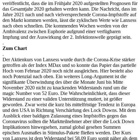
veröffentlicht, dass die im Frühjahr 2020 aufgestellten Prognosen für
das Gesamtjahr 2020 gehalten werden kann. Die Nachricht, dass im
Jahre 2021 nach und nach vielversprechende Corona-Impfstoffe auf
den Markt kommen werden, lässt die zyklischen Werte wie Lanxess
nach oben schnellen. Die kommenden Wochen werden von der
Ambivalenz zwischen Euphorie aufgrund einer verfügbaren
Impfung und der Auswirkung der 2. Infektionswelle geprägt sein.
.
Zum Chart
.
Der Aktienkurs von Lanxess wurde durch die Corona-Krise stärker
getroffen als der Index MDax und so konnte das Papier das partielle
Hoch vom Februar 2020 noch nicht ausgleichen. Hier besteht also
noch Potenzial nach oben. Ein weiteres Long-Argument ist die
signifikante Überwindung des über die Monate Juni bis Mitte
November 2020 nicht zu knackenden Widerstands rund um die
magic Number von 52 Euro. Die Wahrscheinlichkeit, dass dieser
Widerstand zu einer validen Unterstützung mutiert, ist größer
geworden. Zwar weist die kurz bis mittelfristige Tendenz in Europa
und den USA in Richtung Verschärfung des Lock Downs. Mit dem
Ausblick einer baldigen Zulassung eines Impfstoffes gegen das
Coronavirus sollten die Marktteilnehmer aber über die Lock Down
Implikationen hinwegsehen, zumal global gesehen Summen
epischen Ausmaßes in Stimulus-Pakete fließen werden. Der Kurs
von Lanxess ist dem Widerstand bei 58,09 Euro somit näher als dem