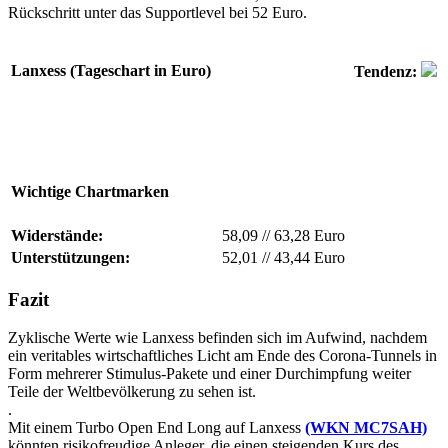
Rückschritt unter das Supportlevel bei 52 Euro.
Lanxess (Tageschart in Euro)
Tendenz:
Wichtige Chartmarken
Widerstände:
58,09
//
63,28 Euro
Unterstützungen:
52,01
//
43,44 Euro
Fazit
Zyklische Werte wie Lanxess befinden sich im Aufwind, nachdem
ein veritables wirtschaftliches Licht am Ende des Corona-Tunnels in
Form mehrerer Stimulus-Pakete und einer Durchimpfung weiter
Teile der Weltbevölkerung zu sehen ist.
.
Mit einem Turbo Open End Long auf Lanxess
(WKN MC7SAH)
könnten risikofreudige Anleger, die einen steigenden Kurs des