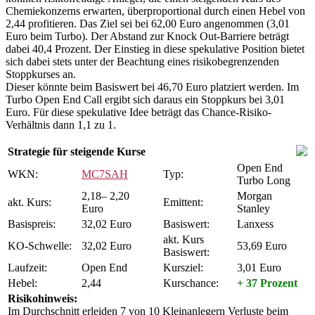
Chemiekonzerns erwarten, überproportional durch einen Hebel von
2,44 profitieren. Das Ziel sei bei 62,00 Euro angenommen (3,01
Euro beim Turbo). Der Abstand zur Knock Out-Barriere beträgt
dabei 40,4 Prozent. Der Einstieg in diese spekulative Position bietet
sich dabei stets unter der Beachtung eines risikobegrenzenden
Stoppkurses an.
Dieser könnte beim Basiswert bei 46,70 Euro platziert werden. Im
Turbo Open End Call ergibt sich daraus ein Stoppkurs bei 3,01
Euro. Für diese spekulative Idee beträgt das Chance-Risiko-
Verhältnis dann 1,1 zu 1.
Strategie für steigende Kurse
Open End
WKN:
MC7SAH
Typ:
Turbo Long
2,18– 2,20
Morgan
akt. Kurs:
Emittent:
Euro
Stanley
Basispreis:
32,02 Euro
Basiswert:
Lanxess
akt. Kurs
KO-Schwelle:
32,02 Euro
53,69 Euro
Basiswert:
Laufzeit:
Open End
Kursziel:
3,01 Euro
Hebel:
2,44
Kurschance:
+ 37 Prozent
Risikohinweis:
Im Durchschnitt erleiden 7 von 10 Kleinanlegern Verluste beim