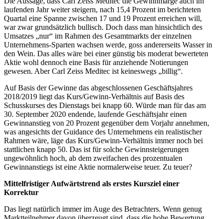
Die Aussage, dass Carl Zeiss Meditec die Gewinnmarge auch im
laufenden Jahr weiter steigern, nach 15,4 Prozent im berichteten
Quartal eine Spanne zwischen 17 und 19 Prozent erreichen will,
war zwar grundsätzlich bullisch. Doch dass man hinsichtlich des
Umsatzes „nur“ im Rahmen des Gesamtmarkts der einzelnen
Unternehmens-Sparten wachsen werde, goss andererseits Wasser in
den Wein. Das alles wäre bei einer günstig bis moderat bewerteten
Aktie wohl dennoch eine Basis für anziehende Notierungen
gewesen. Aber Carl Zeiss Meditec ist keineswegs „billig“.
Auf Basis der Gewinne das abgeschlossenen Geschäftsjahres
2018/2019 liegt das Kurs/Gewinn-Verhältnis auf Basis des
Schusskurses des Dienstags bei knapp 60. Würde man für das am
30. September 2020 endende, laufende Geschäftsjahr einen
Gewinnanstieg von 20 Prozent gegenüber dem Vorjahr annehmen,
was angesichts der Guidance des Unternehmens ein realistischer
Rahmen wäre, läge das Kurs/Gewinn-Verhältnis immer noch bei
stattlichen knapp 50. Das ist für solche Gewinnsteigerungen
ungewöhnlich hoch, ab dem zweifachen des prozentualen
Gewinnanstiegs ist eine Aktie normalerweise teuer. Zu teuer?
Mittelfristiger Aufwärtstrend als erstes Kursziel einer
Korrektur
Das liegt natürlich immer im Auge des Betrachters. Wenn genug
Marktteilnehmer davon überzeugt sind, dass die hohe Bewertung