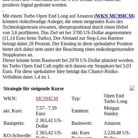
positives Signal gedeutet werden.
.
Mit einem Turbo Open End Long auf Amazon
(WKN MC9MCM)
könnten risikofreudige Anleger, die einen steigenden Kurs des
Technologieriesen erwarten, überproportional durch einen Hebel
von 3,6 profitieren. Das Ziel sei bei 3700 US-Dollar angenommen
(11,14 Euro beim Turbo). Der Abstand zur Stop-Loss-Barriere
beträgt dabei 28 Prozent. Der Einstieg in diese spekulative Position
bietet sich dabei stets unter der Beachtung eines risikobegrenzenden
Stoppkurses an.
Dieser könnte beim Basiswert bei 2978 US-Dollar platziert werden.
Im Turbo Open End Call ergibt sich daraus ein Stoppkurs bei 5,03
Euro. Für diese spekulative Idee beträgt das Chance-Risiko-
Verhältnis dann 1,4 zu 1.
Strategie für steigende Kurse
Open End
WKN:
MC9MCM
Typ:
Turbo Long
7,57– 7,59
Morgan
akt. Kurs:
Emittent:
Euro
Stanley
2 363,42 US-
Basispreis:
Basiswert:
Amazon
Dollar
2 363,42 US-
akt. Kurs
3.228,48 US-
KO-Schwelle: