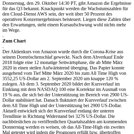
Donnerstag, den 29. Oktober 14:30 PT, gibt Amazon die Ergebnisse
für das Q3 bekannt. Knackpunkt werden die Wachstumszahlen für
den Cloud-Dienst AWS sein, der weit über 50 Prozent des
operativen Konzernergebnisses beisteuert. Liegen diese Zahlen über
den Erwartungen, steht einem Kursaufschwung wohl nichts mehr
im Wege.
.
Zum Chart
.
Der Aktienkurs von Amazon wurde durch die Corona-Krise aus
seinem Dornröschenschlaf geweckt. Nach dem Abverkauf Ende
2018 folgte eine 12 monatige Seitwärtsphase, die ab Mitte März
2020 in einen steilen Aufwärtstrend überging. Das Papier konnte
ausgehend vom Tief Mitte März 2020 bis zum All Time High von
3552,25 US-Dollar am 2. September 2020 um knappe 120 %
zulegen. Ab dem 3. September 2020 bildet der Kursverlauf im
Einklang mit dem NASDAQ 100 eine Korrektur im Ausmaß von
19 % aus, die sich bei der Unterstützung im Bereich von 2900 US-
Dollar stabilisiert hat. Danach fluktuiert der Kursverlauf zwischen
dem All Time High und der Unterstützung bei 2900 US-Dollar.
Aktuell entwickelt sich der Kursverlauf entlang der unteren
Trendlinie in Richtung Widerstand bei 3276 US-Dollar. Die
nachbörslichen zu veröffentlichen Quartalszahlen am kommenden
Donnerstag werden es weisen, ob das All-Time-High ein zweites
Mal getestet wird indem die Prognosen erfüllt bzw. übertroffen